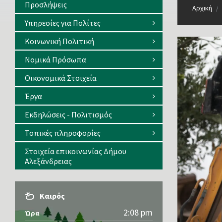
Προσλήψεις
Αρχική
/
Υπηρεσίες για Πολίτες
Κοινωνική Πολιτική
Νομικά Πρόσωπα
Οικονομικά Στοιχεία
Έργα
Εκδηλώσεις - Πολιτισμός
Τοπικές πληροφορίες
Στοιχεία επικοινωνίας Δήμου
Αλεξάνδρειας
Καιρός
2:08 pm
Ώρα