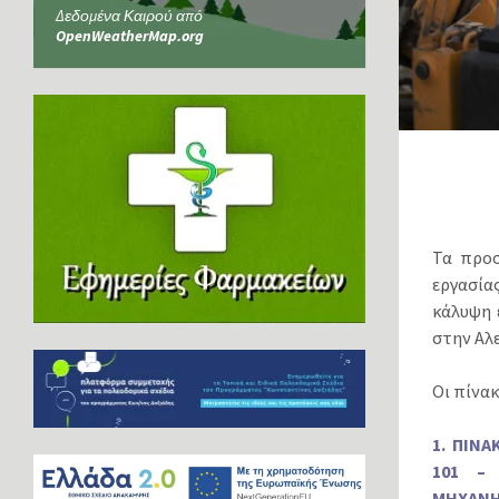
Δεδομένα Καιρού από
OpenWeatherMap.org
Τα προσ
εργασία
κάλυψη 
στην Αλ
Οι πίνα
1. ΠΙΝ
101 – 
ΜΗΧΑΝΗ