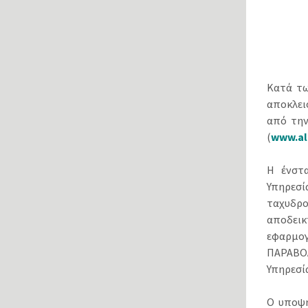
Κατά τω
αποκλε
από την
(
www.al
Η ένστα
Υπηρεσί
ταχυδρο
αποδεικ
εφαρμο
ΠΑΡΑΒΟΛ
Υπηρεσία 
Ο υποψή