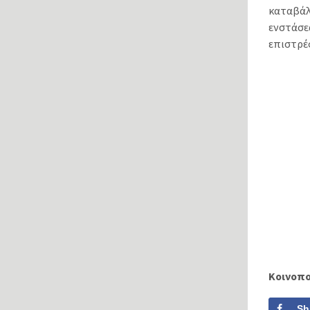
καταβάλ
ενστάσε
επιστρέ
Κοινοπ
Sh