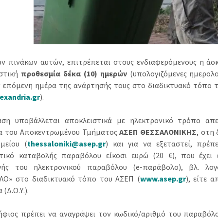
ν πινάκων αυτών, επιτρέπεται στους ενδιαφερόμενους η άσκ
ιστική
προθεσμία δέκα (10) ημερών
(υπολογιζόμενες ημερολογ
 επόμενη ημέρα της ανάρτησής τους στο διαδικτυακό τόπο τ
exandria.gr
).
ση υποβάλλεται αποκλειστικά με ηλεκτρονικό τρόπο απευ
α του Αποκεντρωμένου Τμήματος
ΑΣΕΠ ΘΕΣΣΑΛΟΝΙΚΗΣ
, στη
μείου (
thessaloniki@asep.gr
) και για να εξεταστεί, πρέπ
τικό καταβολής παραβόλου είκοσι ευρώ (20 €), που έχει 
γής του ηλεκτρονικού παραβόλου (e-παράβολο), βλ. λο
Ο» στο διαδικτυακό τόπο του ΑΣΕΠ (
www.asep.gr
), είτε 
(Δ.Ο.Υ.).
φιος πρέπει να αναγράψει τον κωδικό/αριθμό του παραβόλο