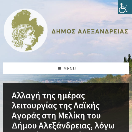
Skip
Skip
Skip
Skip
to
to
to
to
content
left
right
footer
sidebar
sidebar
MENU
Αλλαγή της ημέρας
λειτουργίας της Λαϊκής
Αγοράς στη Μελίκη του
Δήμου Αλεξάνδρειας, λόγω