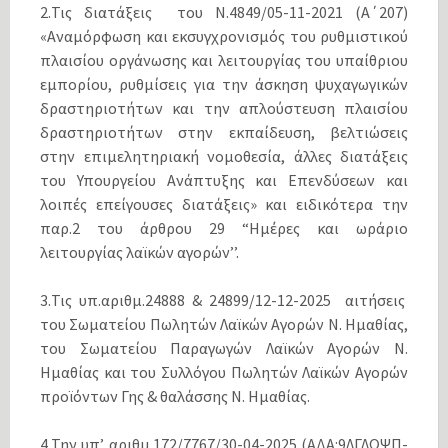
2.Τις διατάξεις του Ν.4849/05-11-2021 (Α΄207)
«Αναμόρφωση και εκσυγχρονισμός του ρυθμιστικού
πλαισίου οργάνωσης και λειτουργίας του υπαίθριου
εμπορίου, ρυθμίσεις για την άσκηση ψυχαγωγικών
δραστηριοτήτων και την απλούστευση πλαισίου
δραστηριοτήτων στην εκπαίδευση, βελτιώσεις
στην επιμελητηριακή νομοθεσία, άλλες διατάξεις
του Υπουργείου Ανάπτυξης και Επενδύσεων και
λοιπές επείγουσες διατάξεις» και ειδικότερα την
παρ.2 του άρθρου 29 “Ημέρες και ωράριο
λειτουργίας λαϊκών αγορών’’.
3.Τις υπ.αριθμ.24888 & 24899/12-12-2025 αιτήσεις
του Σωματείου Πωλητών Λαϊκών Αγορών Ν. Ημαθίας,
του Σωματείου Παραγωγών Λαϊκών Αγορών Ν.
Ημαθίας και του Συλλόγου Πωλητών Λαϊκών Αγορών
προϊόντων Γης & θαλάσσης Ν. Ημαθίας.
4.Την υπ’ αριθμ.172/7767/30-04-2025 (ΑΔΑ:9ΛΓΛΩΨΠ-