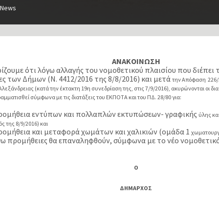
News
ΑΝΑΚΟΙΝΩΣΗ
ίζουμε ότι λόγω αλλαγής του νομοθετικού πλαισίου που διέπει τ
ς των Δήμων (Ν. 4412/2016 της 8/8/2016) και μετά
την Απόφαση 226/
 Αλεξάνδρειας
(κατά την έκτακτη 19η συνεδρίαση της, στις 7/9/2016),
ακυρώνονται οι δια
ραμματισθεί σύμφωνα με τις διατάξεις του ΕΚΠΟΤΑ και του ΠΔ. 28/80 για:
προμήθεια εντύπων και πολλαπλών εκτυπώσεων- γραφικής
ύλης κα
ς της 8/9/2016) και
προμήθεια και μεταφορά χωμάτων και χαλικιών (ομάδα 1
χωματουργι
όγω προμήθειες θα επαναληφθούν, σύμφωνα με το νέο νομοθετικ
)
Ο
ΔΗΜΑΡΧΟΣ