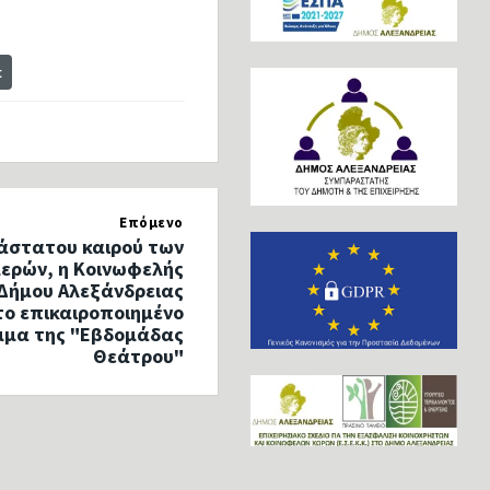
t
Επόμενο
άστατου καιρού των
ερών, η Κοινωφελής
 Δήμου Αλεξάνδρειας
το επικαιροποιημένο
μμα της "Εβδομάδας
Θεάτρου"