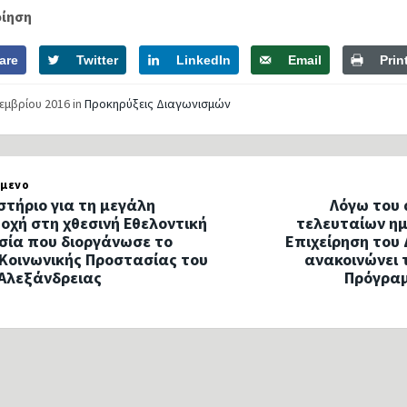
οίηση
are
Twitter
LinkedIn
Email
Prin
τεμβρίου 2016
in
Προκηρύξεις Διαγωνισμών
μενο
στήριο για τη μεγάλη
Λόγω του 
οχή στη χθεσινή Εθελοντική
τελευταίων ημ
σία που διοργάνωσε το
Επιχείρηση του
Κοινωνικής Προστασίας του
ανακοινώνει 
Αλεξάνδρειας
Πρόγρα