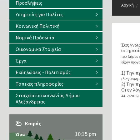
Προσλήψεις
Αρχική
/
Υπηρεσίες για Πολίτες
Κοινωνική Πολιτική
Νομικά Πρόσωπα
Σας γνωρ
Οικονομικά Στοιχεία
υπηρεσίε
του Δήμου
Έργα
είχαν προγ
Εκδηλώσεις - Πολιτισμός
1) Την 
(διαγωνισμό
Τοπικές πληροφορίες
2) Την 
Οι εν λ
Στοιχεία επικοινωνίας Δήμου
4412/2016
Αλεξάνδρειας
Καιρός
10:15 pm
Ώρα