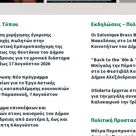
α Τύπου
Εκδηλώσεις – Πολ
η χορήγησης έγκρισης
Οι Salonique Brass 
οχής πωλητών στην
Μακεδόνας στο 1ο 
υτική Εμποροπανήγυρη της
Κοινοτήτων του Δή
εως της Θεοτόκου του Δήμου
δρειας για το χρονικό διάστημα
“Back to the ’80s &
 έως 17 Αυγούστου 2026
Μπίγαλη την Πέμπτ
στο 1ο Φεστιβάλ Κο
νωση: Νέο πρόγραμμα
Δήμου Αλεξάνδρεια
είων για το Έργο Αστικής
ας καταπολέμησης κουνουπιών
ΟSidarta έρχεται σ
ν Παρασκευή, 7 Αυγούστου
για την μεγάλη συν
Καλοκαιριού την Τρ
μμα επισκέψεων και
ών στους οικισμούς του Δήμου
δρειας από Δευτέρα 3, έως και
Πολιτική Προστα
μπτη 6 Αυγούστου
Μέτρα Πυροπροστασ