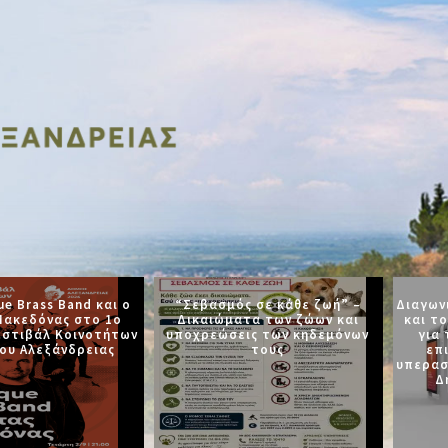
ue Brass Band και ο
“Σεβασμός σε κάθε ζωή” –
Διαγων
Μακεδόνας στο 1ο
Δικαιώματα των ζώων και
και τ
εστιβάλ Κοινοτήτων
υποχρεώσεις των κηδεμόνων
για
ου Αλεξάνδρειας
τους
επ
υπερασ
Δ