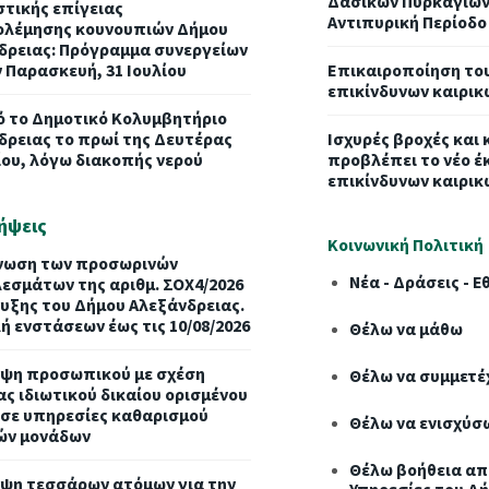
Δασικών Πυρκαγιών
στικής επίγειας
Αντιπυρική Περίοδο
λέμησης κουνουπιών Δήμου
δρειας: Πρόγραμμα συνεργείων
ν Παρασκευή, 31 Ιουλίου
Επικαιροποίηση του
επικίνδυνων καιρι
ό το Δημοτικό Κολυμβητήριο
δρειας το πρωί της Δευτέρας
Ισχυρές βροχές και 
ίου, λόγω διακοπής νερού
προβλέπει το νέο έ
επικίνδυνων καιρι
ήψεις
Κοινωνική Πολιτική
νωση των προσωρινών
Νέα - Δράσεις - 
εσμάτων της αριθμ. ΣΟΧ4/2026
υξης του Δήμου Αλεξάνδρειας.
ή ενστάσεων έως τις 10/08/2026
Θέλω να μάθω
ψη προσωπικού με σχέση
Θέλω να συμμετέ
ας ιδιωτικού δικαίου ορισμένου
 σε υπηρεσίες καθαρισμού
Θέλω να ενισχύσ
ών μονάδων
Θέλω βοήθεια από
ψη τεσσάρων ατόμων για την