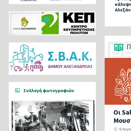
κάλυψη
Αλεξάν
Π
SBB
Makedonas
Συλλογή φωτογραφιών
Οι Sa
Μουσ
6 Αυγ