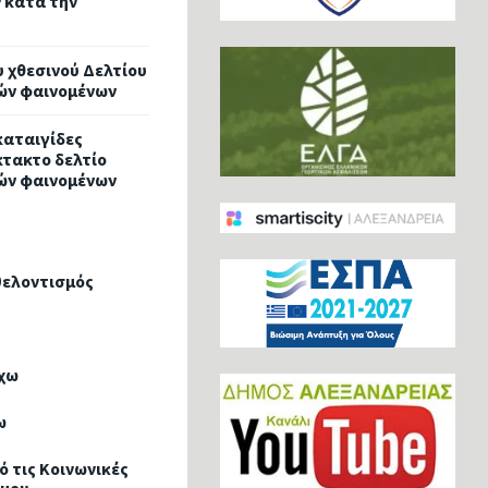
 κατά την
 χθεσινού Δελτίου
κών φαινομένων
καταιγίδες
κτακτο δελτίο
κών φαινομένων
Εθελοντισμός
χω
ω
 τις Κοινωνικές