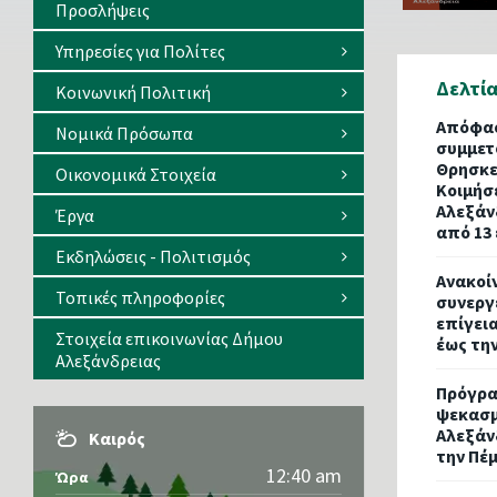
Προσλήψεις
Υπηρεσίες για Πολίτες
Δελτί
Κοινωνική Πολιτική
Απόφασ
Νομικά Πρόσωπα
συμμετ
Θρησκε
Οικονομικά Στοιχεία
Κοιμήσ
Αλεξάν
Έργα
από 13
Εκδηλώσεις - Πολιτισμός
Ανακοί
Τοπικές πληροφορίες
συνεργ
επίγει
Στοιχεία επικοινωνίας Δήμου
έως τη
Αλεξάνδρειας
Πρόγρα
ψεκασμ
Αλεξάν
Καιρός
την Πέ
12:40 am
Ώρα