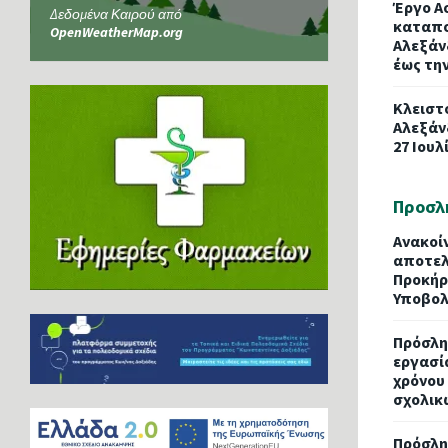
Έργο Α
Δεδομένα Καιρού από
καταπο
OpenWeatherMap.org
Αλεξάν
έως τη
Κλειστ
Αλεξάν
27 Ιουλ
Προσλ
Ανακοί
αποτελ
Προκήρ
Υποβολ
Πρόσλη
εργασί
χρόνου
σχολικ
Πρόσλη