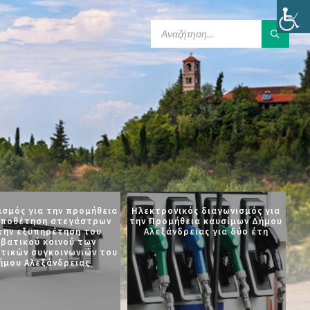
SEARCH:
ισμός για την προμήθεια
Ηλεκτρονικός διαγωνισμός για
οποθέτηση στεγάστρων
την Προμήθεια καυσίμων Δήμου
 την εξυπηρέτηση του
Αλεξάνδρειας για δύο έτη
ιβατικού κοινού των
τικών συγκοινωνιών του
ήμου Αλεξάνδρειας