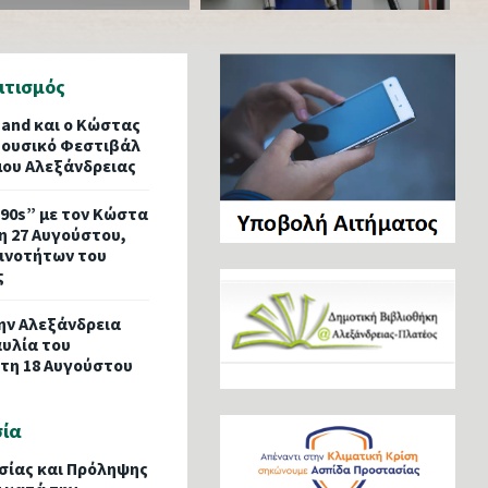
ιτισμός
Band και ο Κώστας
Μουσικό Φεστιβάλ
μου Αλεξάνδρειας
 ’90s” με τον Κώστα
η 27 Αυγούστου,
ινοτήτων του
ς
την Αλεξάνδρεια
αυλία του
ίτη 18 Αυγούστου
σία
ίας και Πρόληψης