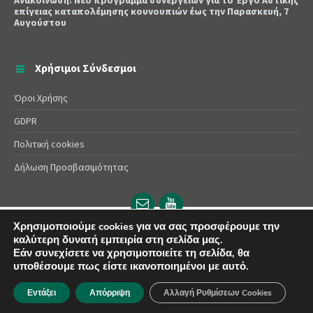
Ανακοίνωση: Νέο πρόγραμμα συνεργείων για το Έργο Αστικής
επίγειας καταπολέμησης κουνουπιών έως την Παρασκευή, 7
Αυγούστου
Χρήσιμοι Σύνδεσμοι
Όροι Χρήσης
GDPR
Πολιτική cookies
Δήλωση Προσβασιμότητας
Email
YouTube
url
url
Χρησιμοποιούμε cookies για να σας προσφέρουμε την
καλύτερη δυνατή εμπειρία στη σελίδα μας.
© 2025 Δήμος Αλεξάνδρειας | Powered by
Apogee
Εάν συνεχίσετε να χρησιμοποιείτε τη σελίδα, θα
υποθέσουμε πως είστε ικανοποιημένοι με αυτό.
Εντάξει
Απόρριψη
Αλλαγή Ρυθμίσεων Cookies