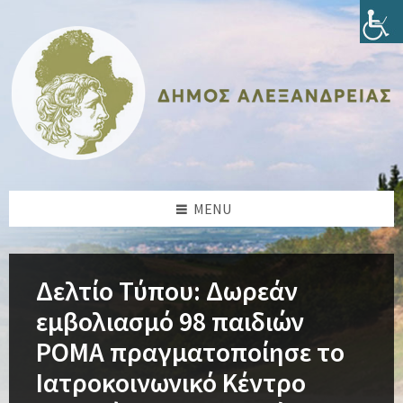
Skip
Skip
Skip
Skip
to
to
to
to
content
left
right
footer
sidebar
sidebar
MENU
Δελτίο Τύπου: Δωρεάν
εμβολιασμό 98 παιδιών
ΡΟΜΑ πραγματοποίησε το
Ιατροκοινωνικό Κέντρο