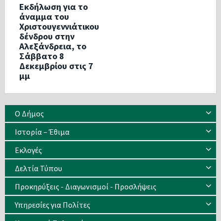
Εκδήλωση για το
άναμμα του
Χριστουγεννιάτικου
δένδρου στην
Αλεξάνδρεια, το
Σάββατο 8
Δεκεμβρίου στις 7
μμ
Ο Δήμος
Ιστορία – Έθιμα
Eκλογές
Δελτία Τύπου
Προκηρύξεις - Διαγωνισμοί - Προσλήψεις
Υπηρεσίες για Πολίτες