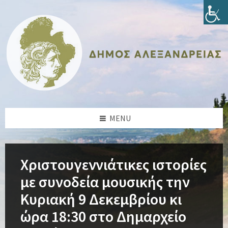
Skip
Skip
Skip
Skip
to
to
to
to
content
left
right
footer
sidebar
sidebar
MENU
Χριστουγεννιάτικες ιστορίες
με συνοδεία μουσικής την
Κυριακή 9 Δεκεμβρίου κι
ώρα 18:30 στο Δημαρχείο