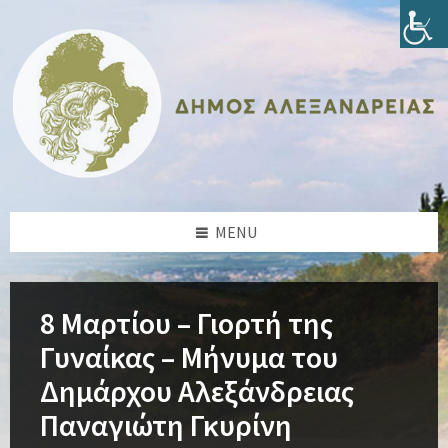
Skip
Skip
Skip
Skip
to
to
to
to
content
left
right
footer
sidebar
sidebar
MENU
8 Μαρτίου – Γιορτή της
Γυναίκας – Μήνυμα του
Δημάρχου Αλεξάνδρειας
Παναγιώτη Γκυρίνη