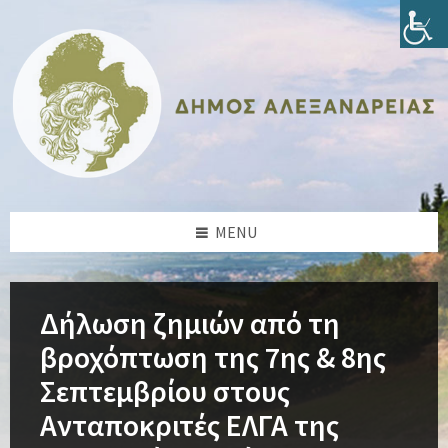
Skip
Skip
Skip
Skip
to
to
to
to
content
left
right
footer
sidebar
sidebar
MENU
Δήλωση ζημιών από τη
βροχόπτωση της 7ης & 8ης
Σεπτεμβρίου στους
Ανταποκριτές ΕΛΓΑ της