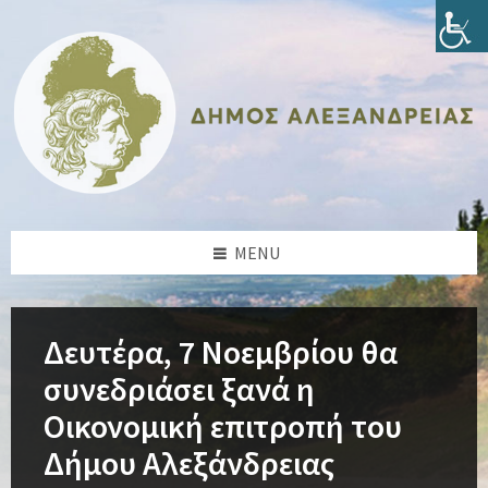
Skip
Skip
Skip
Skip
to
to
to
to
content
left
right
footer
sidebar
sidebar
MENU
Δευτέρα, 7 Νοεμβρίου θα
συνεδριάσει ξανά η
Οικονομική επιτροπή του
Δήμου Αλεξάνδρειας