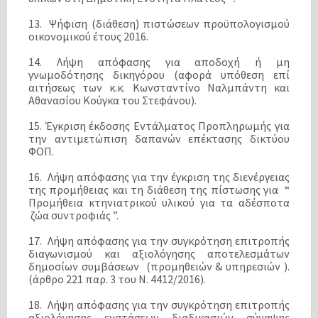
13. Ψήφιση (διάθεση) πιστώσεων προϋπολογισμού
οικονομικού έτους 2016.
14. Λήψη απόφασης για αποδοχή ή μη
γνωμοδότησης δικηγόρου (αφορά υπόθεση επί
αιτήσεως των κ.κ. Κωνσταντίνο Ναλμπάντη και
Αθανασίου Κούγκα του Στεφάνου).
15. Έγκριση έκδοσης Εντάλματος Προπληρωμής για
την αντιμετώπιση δαπανών επέκτασης δικτύου
ΦΟΠ.
16. Λήψη απόφασης για την έγκριση της διενέργειας
της προμήθειας και τη διάθεση της πίστωσης για “
Προμήθεια κτηνιατρικού υλικού για τα αδέσποτα
ζώα συντροφιάς ”.
17. Λήψη απόφασης για την συγκρότηση επιτροπής
διαγωνισμού και αξιολόγησης αποτελεσμάτων
δημοσίων συμβάσεων (προμηθειών & υπηρεσιών ).
(άρθρο 221 παρ. 3 του Ν. 4412/2016).
18. Λήψη απόφασης για την συγκρότηση επιτροπής
αξιολόγησης ενστάσεων διαδικασιών σύναψης