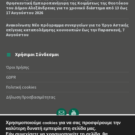
Θρησκευτική Εμποροπανήγυρη της Κοιμήσεως της Θεοτόκου
του Δήμου Αλεξάνδρειας για το χρονικό διάστημα από 13 έως
17 Αυγούστου 2026
Ανακοίνωση: Νέο πρόγραμμα συνεργείων για το Έργο Αστικής
επίγειας καταπολέμησης κουνουπιών έως την Παρασκευή, 7
Αυγούστου
Χρήσιμοι Σύνδεσμοι
Όροι Χρήσης
GDPR
Πολιτική cookies
Δήλωση Προσβασιμότητας
Email
YouTube
url
url
Χρησιμοποιούμε cookies για να σας προσφέρουμε την
καλύτερη δυνατή εμπειρία στη σελίδα μας.
© 2025 Δήμος Αλεξάνδρειας | Powered by
Apogee
Εάν συνεχίσετε να χρησιμοποιείτε τη σελίδα, θα