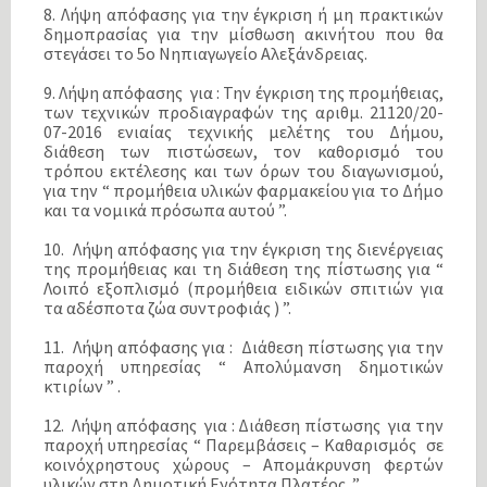
8. Λήψη απόφασης για την έγκριση ή μη πρακτικών
δημοπρασίας για την μίσθωση ακινήτου που θα
στεγάσει το 5ο Νηπιαγωγείο Αλεξάνδρειας.
9. Λήψη απόφασης για : Την έγκριση της προμήθειας,
των τεχνικών προδιαγραφών της αριθμ. 21120/20-
07-2016 ενιαίας τεχνικής μελέτης του Δήμου,
διάθεση των πιστώσεων, τον καθορισμό του
τρόπου εκτέλεσης και των όρων του διαγωνισμού,
για την “ προμήθεια υλικών φαρμακείου για το Δήμο
και τα νομικά πρόσωπα αυτού ”.
10. Λήψη απόφασης για την έγκριση της διενέργειας
της προμήθειας και τη διάθεση της πίστωσης για “
Λοιπό εξοπλισμό (προμήθεια ειδικών σπιτιών για
τα αδέσποτα ζώα συντροφιάς ) ”.
11. Λήψη απόφασης για : Διάθεση πίστωσης για την
παροχή υπηρεσίας “ Απολύμανση δημοτικών
κτιρίων ” .
12. Λήψη απόφασης για : Διάθεση πίστωσης για την
παροχή υπηρεσίας “ Παρεμβάσεις – Καθαρισμός σε
κοινόχρηστους χώρους – Απομάκρυνση φερτών
υλικών στη Δημοτική Ενότητα Πλατέος ”.