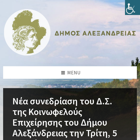
Skip
Skip
Skip
Skip
to
to
to
to
content
left
right
footer
sidebar
sidebar
MENU
Νέα συνεδρίαση του Δ.Σ.
της Κοινωφελούς
Επιχείρησης του Δήμου
Αλεξάνδρειας την Τρίτη, 5