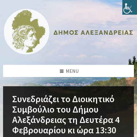
Skip
Skip
Skip
Skip
to
to
to
to
content
left
right
footer
sidebar
sidebar
MENU
Συνεδριάζει το Διοικητικό
Συμβούλιο του Δήμου
Αλεξάνδρειας τη Δευτέρα 4
Φεβρουαρίου κι ώρα 13:30