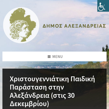
Skip
Skip
Skip
Skip
to
to
to
to
content
left
right
footer
sidebar
sidebar
MENU
Χριστουγεννιάτικη Παιδική
Παράσταση στην
Αλεξάνδρεια (στις 30
Δεκεμβρίου)