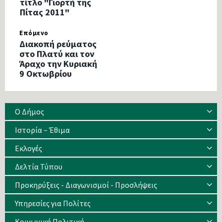
τίτλο "Γιορτή της
Πίτας 2011"
Επόμενο
Διακοπή ρεύματος
στο Πλατύ και τον
Άραχο την Κυριακή
9 Οκτωβρίου
Ο Δήμος
Ιστορία – Έθιμα
Eκλογές
Δελτία Τύπου
Προκηρύξεις - Διαγωνισμοί - Προσλήψεις
Υπηρεσίες για Πολίτες
Κοινωνική Πολιτική