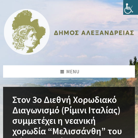
Skip
Skip
Skip
Skip
to
to
to
to
content
left
right
footer
sidebar
sidebar
MENU
Στον 3ο Διεθνή Χορωδιακό
Διαγωνισμό (Ρίμινι Ιταλίας)
συμμετέχει η νεανική
χορωδία “Μελισσάνθη” του