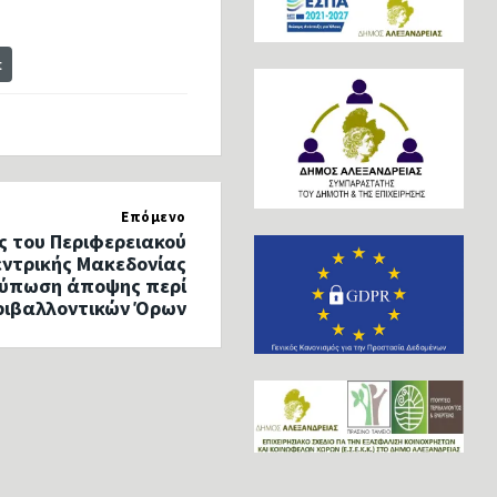
t
Επόμενο
ς του Περιφερειακού
εντρικής Μακεδονίας
ατύπωση άποψης περί
ριβαλλοντικών Όρων