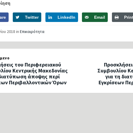
οίηση
are
Twitter
LinkedIn
Email
Prin
νίου 2018
in
Επικαιρότητα
μενο
ήσεις του Περιφερειακού
Προσκλήσει
λίου Κεντρικής Μακεδονίας
Συμβουλίου Κ
 διατύπωση άποψης περί
για τη δι
εων Περιβαλλοντικών Όρων
Εγκρίσεων Πε