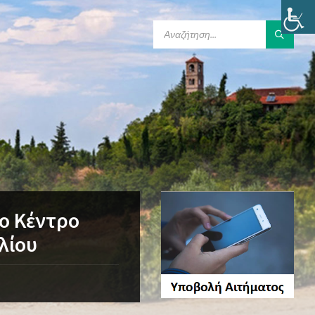
SEARCH:
το Κέντρο
υλίου