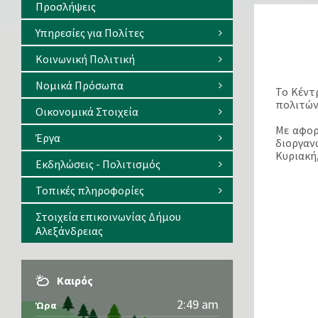
Προσλήψεις
Υπηρεσίες για Πολίτες
Κοινωνική Πολιτική
Νομικά Πρόσωπα
Το Κέντ
πολιτών 
Οικονομικά Στοιχεία
Με αφορ
Έργα
διοργαν
Κυριακή,
Εκδηλώσεις - Πολιτισμός
Τοπικές πληροφορίες
Στοιχεία επικοινωνίας Δήμου
Αλεξάνδρειας
Καιρός
2:49 am
Ώρα