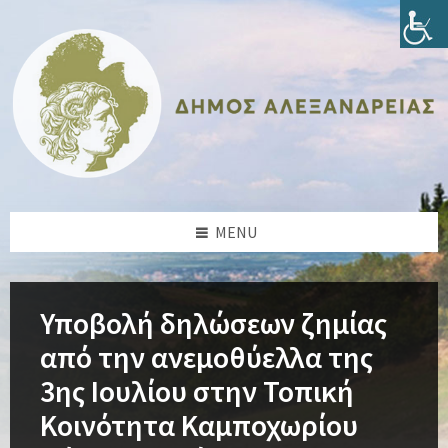
Skip
Skip
Skip
Skip
to
to
to
to
content
left
right
footer
sidebar
sidebar
MENU
Υποβολή δηλώσεων ζημίας
από την ανεμοθύελλα της
3ης Ιουλίου στην Τοπική
Κοινότητα Καμποχωρίου