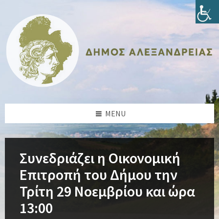
Skip
Skip
Skip
Skip
to
to
to
to
content
left
right
footer
sidebar
sidebar
MENU
Συνεδριάζει η Οικονομική
Επιτροπή του Δήμου την
Τρίτη 29 Νοεμβρίου και ώρα
13:00