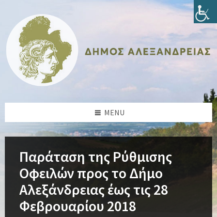
Skip
Skip
Skip
Skip
to
to
to
to
content
left
right
footer
sidebar
sidebar
MENU
Παράταση της Ρύθμισης
Οφειλών προς το Δήμο
Αλεξάνδρειας έως τις 28
Φεβρουαρίου 2018