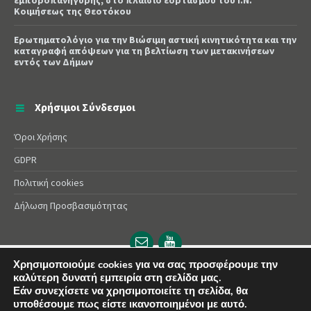
εμποροπανήγυρης, στο πλαίσιο εορτασμού του Ι.Ν.
Κοιμήσεως της Θεοτόκου
Ερωτηματολόγιο για την Βιώσιμη αστική κινητικότητα και την
καταγραφή απόψεων για τη βελτίωση των μετακινήσεων
εντός των Δήμων
Χρήσιμοι Σύνδεσμοι
Όροι Χρήσης
GDPR
Πολιτική cookies
Δήλωση Προσβασιμότητας
Email
YouTube
url
url
Χρησιμοποιούμε cookies για να σας προσφέρουμε την
καλύτερη δυνατή εμπειρία στη σελίδα μας.
© 2025 Δήμος Αλεξάνδρειας | Powered by
Apogee
Εάν συνεχίσετε να χρησιμοποιείτε τη σελίδα, θα
υποθέσουμε πως είστε ικανοποιημένοι με αυτό.