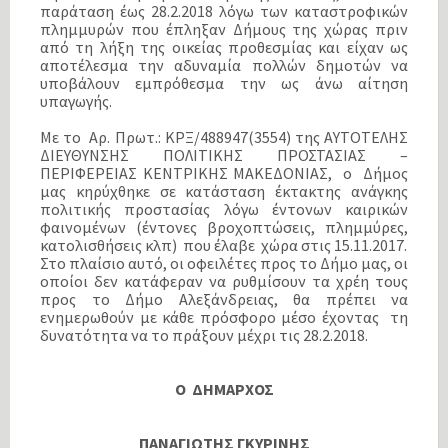
παράταση έως 28.2.2018 λόγω των καταστροφικών
πλημμυρών που έπληξαν Δήμους της χώρας πριν
από τη λήξη της οικείας προθεσμίας και είχαν ως
αποτέλεσμα την αδυναμία πολλών δημοτών να
υποβάλουν εμπρόθεσμα την ως άνω αίτηση
υπαγωγής.
Με το Αρ. Πρωτ.: ΚΡΞ/488947(3554) της ΑΥΤΟΤΕΛΗΣ
ΔΙΕΥΘΥΝΣΗΣ ΠΟΛΙΤΙΚΗΣ ΠΡΟΣΤΑΣΙΑΣ –
ΠΕΡΙΦΕΡΕΙΑΣ ΚΕΝΤΡΙΚΗΣ ΜΑΚΕΔΟΝΙΑΣ, ο Δήμος
μας κηρύχθηκε σε κατάσταση έκτακτης ανάγκης
πολιτικής προστασίας λόγω έντονων καιρικών
φαινομένων (έντονες βροχοπτώσεις, πλημμύρες,
κατολισθήσεις κλπ) που έλαβε χώρα στις 15.11.2017.
Στο πλαίσιο αυτό, οι οφειλέτες προς το Δήμο μας, οι
οποίοι δεν κατάφεραν να ρυθμίσουν τα χρέη τους
προς το Δήμο Αλεξάνδρειας, θα πρέπει να
ενημερωθούν με κάθε πρόσφορο μέσο έχοντας τη
δυνατότητα να το πράξουν μέχρι τις 28.2.2018.
Ο ΔΗΜΑΡΧΟΣ
ΠΑΝΑΓΙΩΤΗΣ ΓΚΥΡΙΝΗΣ