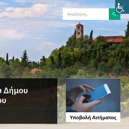
SEARCH:
υ Δήμου
ου