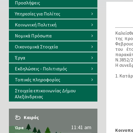
Προσλήψεις
Υπηρεσίες για Πολίτες
Κοινωνική Πολιτική
Καλείσθ
Νομικά Πρόσωπα
της προ
Φεβρουα
Οικονομικά Στοιχεία
του έτο
παρακάτ
Έργα
Ν.3852/2
Η συνεδ
Εκδηλώσεις - Πολιτισμός
1. Κατά
Τοπικές πληροφορίες
Στοιχεία επικοινωνίας Δήμου
Αλεξάνδρειας
Καιρός
11:41 am
Ώρα
Κοινοπ