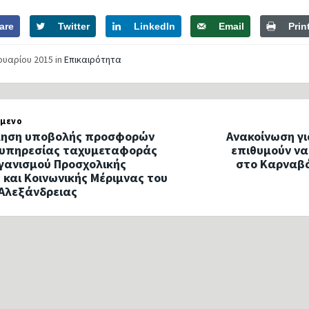
are
Twitter
LinkedIn
Email
Prin
νουαρίου 2015
in
Επικαιρότητα
μενο
ληση υποβολής προσφορών
Ανακοίνωση γ
ς υπηρεσίας ταχυμεταφοράς
επιθυμούν να
γανισμού Προσχολικής
στο Καρναβά
 και Κοινωνικής Μέριμνας του
Αλεξάνδρειας