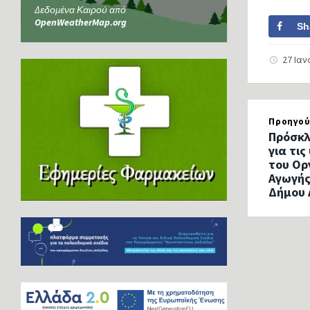
Δεδομένα Καιρού από
OpenWeatherMap.org
Sh
27 Ια
Προηγού
Πρόσκ
για τι
του Ορ
Αγωγής
Δήμου 