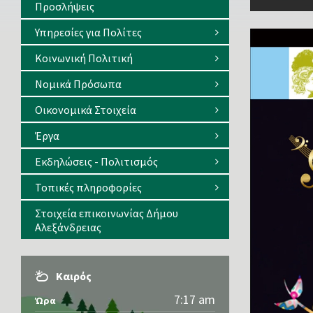
Προσλήψεις
Υπηρεσίες για Πολίτες
Κοινωνική Πολιτική
Νομικά Πρόσωπα
Οικονομικά Στοιχεία
Έργα
Εκδηλώσεις - Πολιτισμός
Τοπικές πληροφορίες
Στοιχεία επικοινωνίας Δήμου
Αλεξάνδρειας
Καιρός
7:17 am
Ώρα