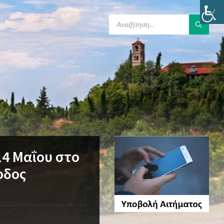
SEARCH:
4 Μαΐου στο
οδος