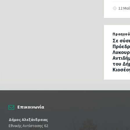
12 Μα
Προηγού
Σε σύσ
Πρόεδρ
Λυκουρ
Αντιδή
του Δή
Κιοσέο
Επικοινωνία
Δήμος Αλεξάνδρειας
Εθνικής Αντίστασης 62