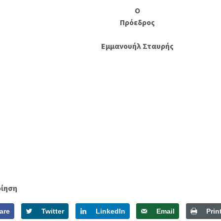
Ο
Πρόεδρος
Εμμανουήλ Σταυρής
οίηση
are
Twitter
LinkedIn
Email
Prin