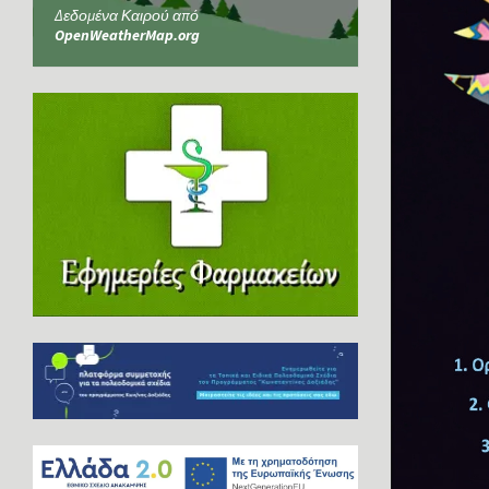
Δεδομένα Καιρού από
OpenWeatherMap.org