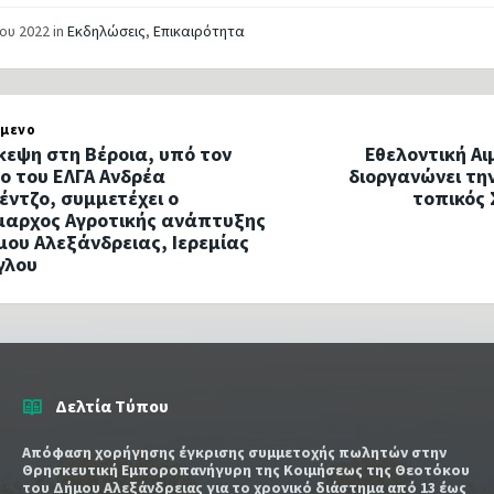
ΐου 2022
in
Εκδηλώσεις
,
Επικαιρότητα
μενο
κεψη στη Βέροια, υπό τον
Εθελοντική Αι
ο του ΕΛΓΑ Ανδρέα
διοργανώνει τη
έντζο, συμμετέχει ο
τοπικός
μαρχος Αγροτικής ανάπτυξης
μου Αλεξάνδρειας, Ιερεμίας
γλου
Δελτία Τύπου
Απόφαση χορήγησης έγκρισης συμμετοχής πωλητών στην
Θρησκευτική Εμποροπανήγυρη της Κοιμήσεως της Θεοτόκου
του Δήμου Αλεξάνδρειας για το χρονικό διάστημα από 13 έως