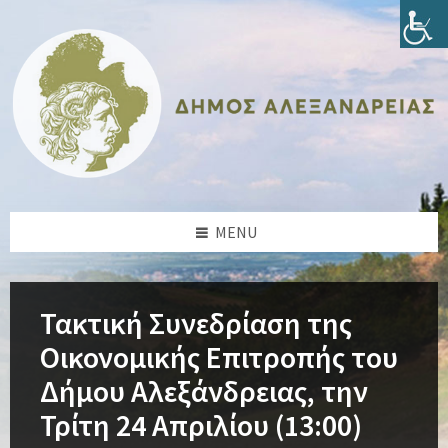
Skip
Skip
Skip
Skip
to
to
to
to
content
left
right
footer
sidebar
sidebar
MENU
Τακτική Συνεδρίαση της
Οικονομικής Επιτροπής του
Δήμου Αλεξάνδρειας, την
Τρίτη 24 Απριλίου (13:00)