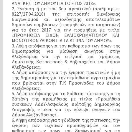
ΑΝΑΓΚΕΣ ΤΟΥ ΔΗΜΟΥ ΓΙΑ ΤΟ ΕΤΟΣ 2018».
2. Έγκριση ή μη του 3ου πρακτικού (αριθμ.πρωτ.
8227/17.04.2018) της επιτροπής διενέργειας
διαγωνισμού και αξιολόγησης αποτελεσμάτων
δημοσίων συμβάσεων (προμηθειών και υπηρεσιών)
για το έτος 2017 για την προμήθεια με τίτλο:
«ΠΡΟΜΗΘΕΙΑ ΕΙΔΩΝ ΕΛΑΙΟΧΡΩΜΑΤΙΣΜΟΥ ΚΑΙ
ΜΟΝΩΤΙΚΩΝ ΥΛΙΚΩΝ ΓΙΑ ΤΑ ΚΤΙΡΙΑ ΤΟΥ ΔΗΜΟΥ».
3. Λήψη απόφασης για τον καθορισμό των όρων της
δημοπρασίας για μίσθωση ακινήτου στην
Αλεξάνδρεια για την στέγαση του τμήματος
Δημοτικής Κατάστασης & Ληξιαρχείου του Δήμου
Αλεξάνδρειας.
4. Λήψη απόφασης για την έγκριση πρακτικών ή μη
της δημοπρασίας για την εκμίσθωση αγροτεμαχίου
που βρίσκεται στην Τ.Κ Πρασινάδας του Δήμου
Αλεξάνδρειας.
5. Λήψη απόφασης για τη διάθεση πίστωσης για τη
δαπάνη της προμήθειας με τίτλο: «Προμήθεια
συσκευών ΑΔΔΥ-Ασφαλούς Διάταξης Δημιουργίας
Υπογραφής eToken για την κάλυψη αναγκών του
Δήμου Αλεξάνδρειας».
6. Λήψη απόφασης για τη διάθεση της πίστωσης, την
έγκριση των τεχνικών προδιαγραφών και τον
καθορισμό των όρων του διαγωνισμού για τη