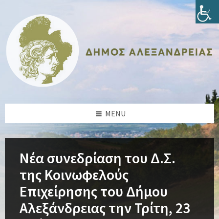
Skip
Skip
Skip
Skip
to
to
to
to
content
left
right
footer
sidebar
sidebar
MENU
Νέα συνεδρίαση του Δ.Σ.
της Κοινωφελούς
Επιχείρησης του Δήμου
Αλεξάνδρειας την Τρίτη, 23