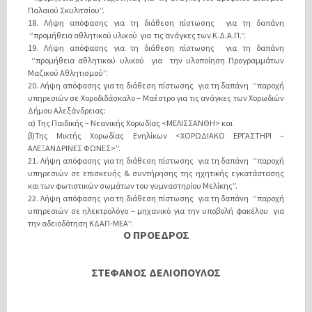
Παλαιού Σκυλιτσίου’’.
18. Λήψη απόφασης για τη διάθεση πίστωσης για τη δαπάνη
‘’προμήθεια αθλητικού υλικού για τις ανάγκες των Κ.Δ.Α.Π.’’.
19. Λήψη απόφασης για τη διάθεση πίστωσης για τη δαπάνη
‘’προμήθεια αθλητικού υλικού για την υλοποίηση Προγραμμάτων
Μαζικού Αθλητισμού’’.
20. Λήψη απόφασης για τη διάθεση πίστωσης για τη δαπάνη ‘’παροχή
υπηρεσιών σε Χοροδιδάσκαλο – Μαέστρο για τις ανάγκες των Χορωδιών
Δήμου Αλεξάνδρειας:
α) Της Παιδικής – Νεανικής Χορωδίας <ΜΕΛΙΣΣΑΝΘΗ> και
β)Της Μικτής Χορωδίας Ενηλίκων <ΧΟΡΩΔΙΑΚΟ ΕΡΓΑΣΤΗΡΙ –
ΑΛΕΞΑΝΔΡΙΝΕΣ ΦΩΝΕΣ>’’.
21. Λήψη απόφασης για τη διάθεση πίστωσης για τη δαπάνη ‘’παροχή
υπηρεσιών σε επισκευής & συντήρησης της ηχητικής εγκατάστασης
και των φωτιστικών σωμάτων του γυμναστηρίου Μελίκης’’.
22. Λήψη απόφασης για τη διάθεση πίστωσης για τη δαπάνη ‘’παροχή
υπηρεσιών σε ηλεκτρολόγο – μηχανικό για την υποβολή φακέλου για
την αδειοδότηση ΚΔΑΠ-ΜΕΑ’’.
O ΠΡΟΕΔΡΟΣ
ΣΤΕΦΑΝΟΣ ΔΕΛΙΟΠΟΥΛΟΣ