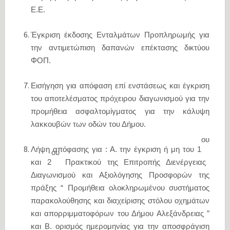
Ε.Ε.
Έγκριση έκδοσης Ενταλμάτων Προπληρωμής για
την αντιμετώπιση δαπανών επέκτασης δικτύου
ΦΟΠ.
Εισήγηση για απόφαση επί ενστάσεως και έγκριση
του αποτελέσματος πρόχειρου διαγωνισμού για την
προμήθεια ασφαλτομίγματος για την κάλυψη
λακκουβών των οδών του Δήμου.
ου
Λήψη απόφασης για : Α. την έγκριση ή μη του 1
ου
και 2
Πρακτικού της Επιτροπής Διενέργειας
Διαγωνισμού και Αξιολόγησης Προσφορών της
πράξης “ Προμήθεια ολοκληρωμένου συστήματος
παρακολούθησης και διαχείρισης στόλου οχημάτων
και απορριμματοφόρων του Δήμου Αλεξάνδρειας ”
και Β. ορισμός ημερομηνίας για την αποσφράγιση