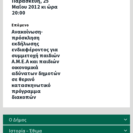
Παρασκευή, 25
Μαΐου 2012 κι ώρα
20:00
Επόμενο
Ανακοίνωση-
πρόσκληση
εκδήλωσης
ενδιαφέροντος για
συμμετοχή παιδιών
Α.Μ.Ε.Α και παιδιών
οικονομικά
αδύνατων δημοτών
σε θερινό
κατασκηνωτικό
πρόγραμμα
διακοπών
Ο Δήμος
Ιστορία – Έθιμα