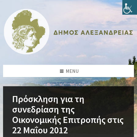
Skip
Skip
Skip
Skip
to
to
to
to
content
left
right
footer
sidebar
sidebar
MENU
Πρόσκληση για τη
συνεδρίαση της
Οικονομικής Επιτροπής στις
22 Μαΐου 2012