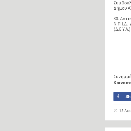
Συμβουλ
Δήμου Α
30. Αντ
Ν.Π.Ι.Δ
(Δ.Ε.Υ.Α
Συνημμέ
Κοινοπ
Sh
18 Δε