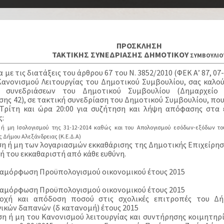
ΠΡΟΣΚΛΗΣΗ
TAKTΙΚΗΣ ΣΥΝΕΔΡΙΑΣΗΣ ΔΗΜΟΤΙΚΟΥ
ΣΥΜΒΟΥΛΙΟ
με τις διατάξεις του άρθρου 67 του Ν. 3852/2010 (ΦΕΚ Α’ 87, 07
Κανονισμού Λειτουργίας του Δημοτικού Συμβουλίου, σας καλο
α συνεδριάσεων του Δημοτικού Συμβουλίου (Δημαρχείο Α
ης 42), σε τακτική συνεδρίαση του Δημοτικού Συμβουλίου, που θ
ρίτη και ώρα 20:00 για συζήτηση και λήψη απόφασης στα 
ς:
η ή μη Ισολογισμού της 31-12-2014 καθώς και του Απολογισμού εσόδων-εξόδων τ
ς Δήμου Αλεξάνδρειας (Κ.Ε.Δ.Α)
ιση ή μη των λογαριασμών εκκαθάρισης της Δημοτικής Επιχείρη
ή του εκκαθαριστή από κάθε ευθύνη.
Αναμόρφωση Προϋπολογισμού οικονομικού έτους 2015
Αναμόρφωση Προϋπολογισμού οικονομικού έτους 2015
δοχή και απόδοση ποσού στις σχολικές επιτροπές του Δή
γικών δαπανών (δ κατανομή) έτους 2015
ιση ή μη του Κανονισμού λειτουργίας και συντήρησης κοιμητηρ