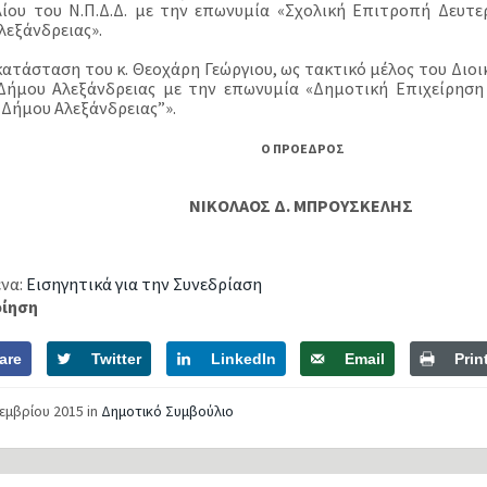
ίου του Ν.Π.Δ.Δ. με την επωνυμία «Σχολική Επιτροπή Δευτε
λεξάνδρειας».
ικατάσταση του κ. Θεοχάρη Γεώργιου, ως τακτικό μέλος του Διο
. Δήμου Αλεξάνδρειας με την επωνυμία «Δημοτική Επιχείρησ
.) Δήμου Αλεξάνδρειας”».
Ο ΠΡΟΕΔΡΟΣ
ΝΙΚΟΛΑΟΣ Δ. ΜΠΡΟΥΣΚΕΛΗΣ
να:
Εισηγητικά για την Συνεδρίαση
οίηση
are
Twitter
LinkedIn
Email
Prin
κεμβρίου 2015
in
Δημοτικό Συμβούλιο