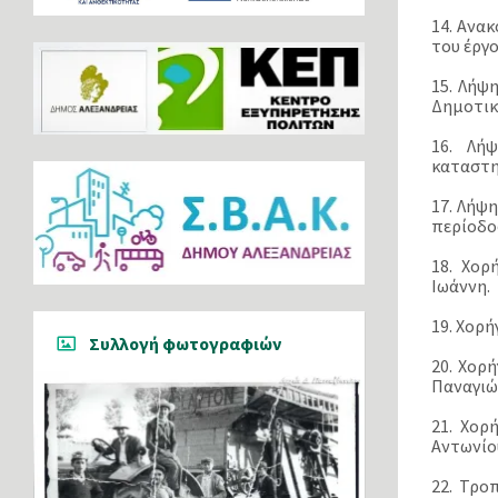
14. Ανα
του έργ
15. Λήψ
Δημοτική
16. Λή
καταστη
17. Λήψ
περίοδο
18. Χορ
Ιωάννη.
19. Χορ
Συλλογή φωτογραφιών
20. Χορ
Παναγιώ
21. Χορ
Αντωνίο
22. Τρο