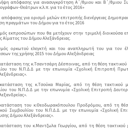
Λήψη απόφασης για ανασυγκρότηση Α΄/θμιου και Β΄/θμιου Σ
ογράφων-Θεάτρων κ.λ.π. για το έτος 2016»
η απόφασης για ορισμό μελών επιτροπής διενέργειας Δημοπρασ
ση πραγμάτων του Δήμου για το έτος 2016
σμός εκπροσώπων που θα μετέχουν στην τριμελή διοικούσα ε
ς Αίματος του Δήμου Αλεξάνδρειας.
σμός ορκωτού ελεγκτή και του αναπληρωτή του για τον έ
σεων της χρήσης 2015 του Δήμου Αλεξάνδρειας
ικατάσταση της κ.Τσαντσάρη Δέσποινας, από τη θέση τακτικού 
ίου του Ν.Π.Δ.Δ με την επωνυμία «Σχολική Επιτροπή Πρω
λεξάνδρειας».
ικατάσταση της κ.Τσούκα Μαρίας, από τη θέση τακτικού μ
ίου του Ν.Π.Δ.Δ με την επωνυμία «Σχολική Επιτροπή Δευτε
λεξανδρείας».
ικατάσταση του κ.Θεοδωρακόπουλου Προδρόμου, από τη θέσ
ικού Συμβουλίου του Ν.Π.Δ.Δ. με την επωνυμία «Σχολική Επ
υσης Δήμου Αλεξάνδρειας».
ικατάσταση του κ.Mαντζωλα Γεωργίου, από τη θέση τακτικού 