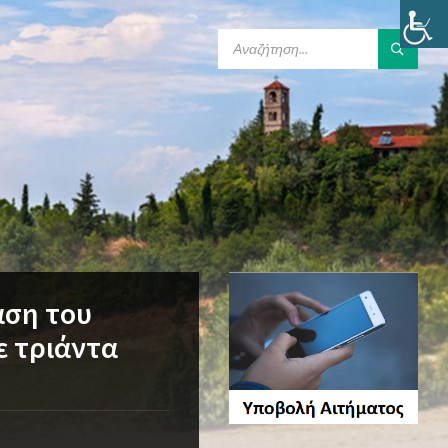
SEARCH:
αση του
ε τριάντα