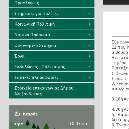
Προσλήψεις
Υπηρεσίες για Πολίτες
Κοινωνική Πολιτική
Νομικά Πρόσωπα
Σύμφωνα 
Οικονομικά Στοιχεία
11 του 
αίθουσ
Έργα
Αντίστασ
ημέρα Τ
Εκδηλώσεις - Πολιτισμός
διάταξη
1. Έγκρισ
Τοπικές πληροφορίες
Επιχείρηση
2. Έγκρ
Στοιχεία επικοινωνίας Δήμου
απαλλαγ
Αλεξάνδρειας
3. 18η 
4. 20η 
Καιρός
5. Aπο
λειτουρ
10:07 am
Ώρα
6. Έγκρ