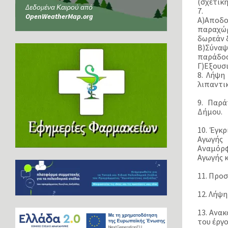
(σχετικ
Δεδομένα Καιρού από
7.
OpenWeatherMap.org
Α)Αποδο
παραχώρ
δωρεάν 
Β)Σύναψ
παράδοσ
Γ)Εξουσ
8. Λήψη
λιπαντικ
9. Παρά
Δήμου.
10. Έγκ
Αγωγής 
Αναμόρφ
Αγωγής 
11. Προ
12. Λήψη
13. Ανα
του έργ