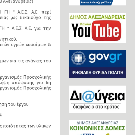
υ Αλεξάνδρειας)
Η “ Α.Ε.Σ. Α.Ε. περί
ιας ,ως δικαιούχο της
“ Α.Ε.Σ. Α.Ε. για την
νητικού.
ειών υγρών καυσίμων &
ων για τις ανάγκες του
«Οργανισμός Προσχολικής
«Λήψη απόφασης για 6η
Οργανισμός Προσχολικής
ηση του έργου
4
ης ποιότητας των υλικών