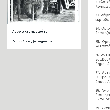
τίτλο «
Κινηματ
23. Λήψ
εκμίσθω
24. Ορι
Αγροτικές εργασίες
Τράπεζα
25. Ορι
Περισσότερες φωτογραφίες
καταστά
26. Αντ
Συμβουλ
Δήμου Α
27. Αντ
Συμβουλ
Δήμου Α
28. Αντ
Διοικητ
Εκπαίδε
29. Αντ