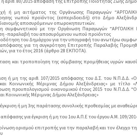
ή η αριθ. 80/2015 απόφαση της Επιτροπής Ποιότητας Ζωής Δήμο
χή ή μη αιτήματος της Οργάνωσης Παραγωγών “ΑΡΓΟΛΙΚΗ Γ
ησης νωπού προϊόντος (εσπεριδοειδή) στο Δήμο Αλεξάνδρε
διανομής αποσυρόμενων οπωροκηπευτικών.
η συμφωνητικού με την Οργάνωση Παραγωγών “ΑΡΓΟΛΙΚΗ ΓΗ 
η -παραλαβή του αποσυρόμενου νωπού προϊόντος
ιοδότηση του Δημάρχου για την υπογραφή του ανωτέρω συμφω
 απόφασης για τη συγκρότηση Επιτροπής Παραλαβής Προμηθ
ών, για το έτος 2016 (άρθρο 28 ΕΚΠΟΤΑ).
ταση και τροποποίηση της σύμβασης προμήθειας υγρών καυσίμ
ριση ή μη της αριθ. 107/2015 απόφασης του Δ.Σ. του Ν.Π.Δ.Δ. 
και Κοινωνικής Μέριμνας Δήμου Αλεξάνδρειας» με τίτλο 
ωση προυπολογισμού οικονομικού έτους 2015 του Ν.Π.Δ.Δ. “
και Κοινωνικής Μέριμνας Δήμου Αλεξάνδρειας»
σέγκριση ή μη 3ης παράτασης συνολικής προθεσμίας με αναθεώρ
 απόφασης για έγκριση ή μη του 1ου Α.Π.Ε του έργου Α.Μ. 109/201
κοίνωση ορισμού επιτροπής για την παραλαβή και τον έλεγχο τ
ου