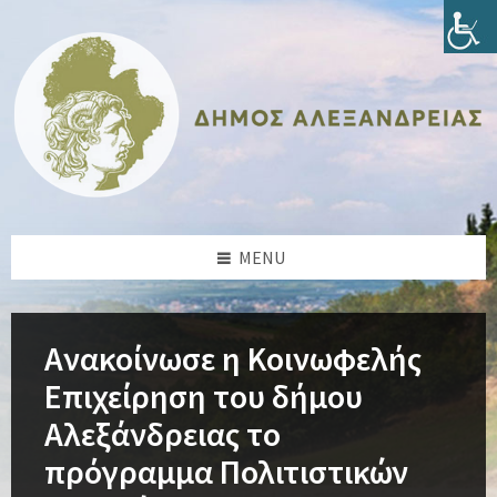
Skip
Skip
Skip
Skip
to
to
to
to
content
left
right
footer
sidebar
sidebar
MENU
Ανακοίνωσε η Κοινωφελής
Επιχείρηση του δήμου
Αλεξάνδρειας το
πρόγραμμα Πολιτιστικών