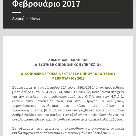
Φεβρουάριο 2017
Αρχική
News
/
ΔΗΜΟΣ ΑΛΕΞΑΝΔΡΕΙΑΣ
ΔΙΕΥΘΥΝΣΗ ΟΙΚΟΝΟΜΙΚΩΝ ΥΠΗΡΕΣΙΩΝ
ΟΙΚΟΝΟΜΙΚΑ ΣΤΟΙΧΕΙΑ ΕΚΤΕΛΕΣΗΣ ΠΡΟΫΠΟΛΟΓΙΣΜΟΥ
ΦΕΒΡΟΥΑΡΙΟΥ 2017
Σύμφωνα με την παρ 1 άρθρο 10Α του ν. 3861/2010, όπως προστέθηκε
με το άρθρο 15 του ν. 4305/2014, από 1.12.2014 δημοσιεύονται στοιχεία
για την εκτέλεση του προϋπολογισμού των Ο.Τ.Α. και των Ν.Π.Δ.Δ.
αυτών στην ιστοσελίδα τους και στο «Πρόγραμμα Διαύγεια»,
περιγράφοντας αναλυτικά στο σκέλος των εσόδων τα
προϋπολογισθέντα, βεβαιωθέντα και εισπραχθέντα ποσά ανά Κωδικό
Αριθμό Εσόδου και στο σκέλος των εξόδων τα προϋπολογισθέντα, τα
ενταλματοποιηθέντα και πληρωθέντα ποσά ανά Κωδικό Αριθμό Εξόδου.
Σε εφαρμογή των ανωτέρω , ακολουθούν τα οικονομικά στοιχεία
εκτέλεσης του προϋπολογισμού και για τον μήνα Φεβρουάριο 2017.