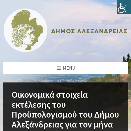
Skip
Skip
Skip
Skip
to
to
to
to
content
left
right
footer
sidebar
sidebar
MENU
Οικονομικά στοιχεία
εκτέλεσης του
Προϋπολογισμού του Δήμου
Αλεξάνδρειας για τον μήνα