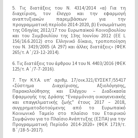
5. Τις διατάξεις του Ν. 4314/2014 «α) Για τη
διαχείριση, τον έλεγχο και την εφαρμογή
αναπτυξιακών παρεμβάσεων για την
προγραμματική περίοδο 2014-2020, β) Ενσωμάτωση
της Οδηγίας 2012/17 του Ευρωπαϊκού Κοινοβουλίου
και του Συμβουλίου της 13ης Ιουνίου 2012 (EE L
156/16.6.2012) στο Ελληνικό δίκαιο, τροποποίηση
του Ν. 3419/2005 (Α 297) και άλλες διατάξεις» (ΦΕΚ
265/τ. Α΄/23-12-2014).
6. Τις διατάξεις του άρθρου 14 του Ν. 4403/2016 (ΦΕΚ
125/τ. Α΄/7-7-2016).
7. Την Κ.Υ.Α. υπ’ αριθμ. 17/οικ.321/ΕΥΣΕΚΤ/55417
«Σύστημα Διαχείρισης, Αξιολόγησης,
Παρακολούθησης και Ελέγχου – Διαδικασία
Εφαρμογής της Δράσης “Εναρμόνιση οικογενειακής
και επαγγελματικής ζωής” έτους 2017 – 2018,
συγχρηματοδοτούμενης από το Ευρωπαϊκό
Κοινωνικό Ταμείο στο πλαίσιο του Εταιρικού
Συμφώνου για το Πλαίσιο Ανάπτυξης (ΕΣΠΑ) για την
Προγραμματική Περίοδο 2014-2020» (ΦΕΚ 1719/τ.
Β΄/18-5-2017).