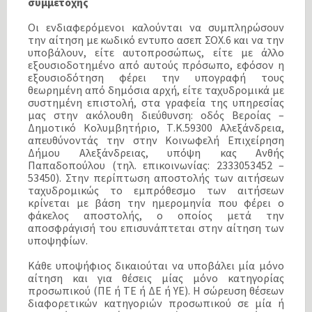
συμμετοχής
Οι ενδιαφερόμενοι καλούνται να συμπληρώσουν
την αίτηση με κωδικό εντυπο ασεπ ΣΟΧ.6 και να την
υποβάλουν, είτε αυτοπροσώπως, είτε με άλλο
εξουσιοδοτημένο από αυτούς πρόσωπο, εφόσον η
εξουσιοδότηση φέρει την υπογραφή τους
θεωρημένη από δημόσια αρχή, είτε ταχυδρομικά με
συστημένη επιστολή, στα γραφεία της υπηρεσίας
μας στην ακόλουθη διεύθυνση: οδός Βεροίας –
Δημοτικό Κολυμβητήριο, Τ.Κ.59300 Αλεξάνδρεια,
απευθύνοντάς την στην Κοινωφελή Επιχείρηση
Δήμου Αλεξάνδρειας, υπόψη κας Ανθής
Παπαδοπούλου (τηλ. επικοινωνίας: 2333053452 –
53450). Στην περίπτωση αποστολής των αιτήσεων
ταχυδρομικώς το εμπρόθεσμο των αιτήσεων
κρίνεται με βάση την ημερομηνία που φέρει ο
φάκελος αποστολής, ο οποίος μετά την
αποσφράγισή του επισυνάπτεται στην αίτηση των
υποψηφίων.
Κάθε υποψήφιος δικαιούται να υποβάλει μία μόνο
αίτηση και για θέσεις μίας μόνο κατηγορίας
προσωπικού (ΠΕ ή ΤΕ ή ΔΕ ή ΥΕ). Η σώρευση θέσεων
διαφορετικών κατηγοριών προσωπικού σε μία ή