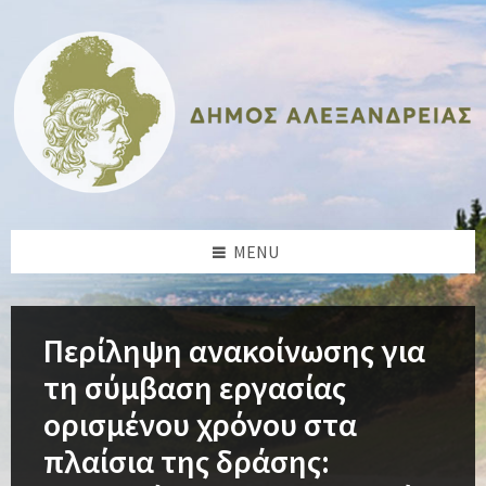
Skip
Skip
Skip
Skip
to
to
to
to
content
left
right
footer
sidebar
sidebar
MENU
Περίληψη ανακοίνωσης για
τη σύμβαση εργασίας
ορισμένου χρόνου στα
πλαίσια της δράσης: