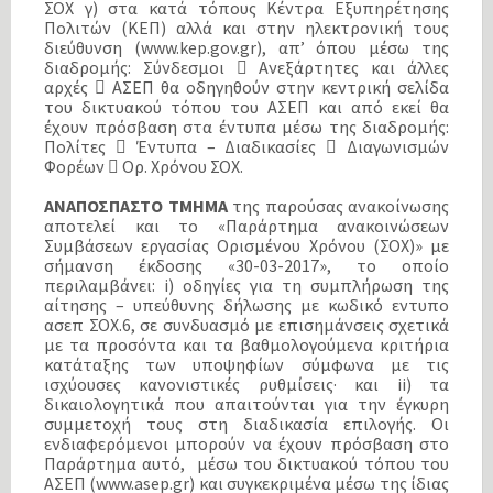
ΣΟΧ γ) στα κατά τόπους Κέντρα Εξυπηρέτησης
Πολιτών (ΚΕΠ) αλλά και στην ηλεκτρονική τους
διεύθυνση (www.kep.gov.gr), απ’ όπου μέσω της
διαδρομής: Σύνδεσμοι  Ανεξάρτητες και άλλες
αρχές  ΑΣΕΠ θα οδηγηθούν στην κεντρική σελίδα
του δικτυακού τόπου του ΑΣΕΠ και από εκεί θα
έχουν πρόσβαση στα έντυπα μέσω της διαδρομής:
Πολίτες  Έντυπα – Διαδικασίες  Διαγωνισμών
Φορέων  Ορ. Χρόνου ΣΟΧ.
ΑΝΑΠΟΣΠΑΣΤΟ ΤΜΗΜΑ
της παρούσας ανακοίνωσης
αποτελεί και το «Παράρτημα ανακοινώσεων
Συμβάσεων εργασίας Ορισμένου Χρόνου (ΣΟΧ)» με
σήμανση έκδοσης «30-03-2017», το οποίο
περιλαμβάνει: i) οδηγίες για τη συμπλήρωση της
αίτησης – υπεύθυνης δήλωσης με κωδικό εντυπο
ασεπ ΣΟΧ.6, σε συνδυασμό με επισημάνσεις σχετικά
με τα προσόντα και τα βαθμολογούμενα κριτήρια
κατάταξης των υποψηφίων σύμφωνα με τις
ισχύουσες κανονιστικές ρυθμίσεις· και ii) τα
δικαιολογητικά που απαιτούνται για την έγκυρη
συμμετοχή τους στη διαδικασία επιλογής. Οι
ενδιαφερόμενοι μπορούν να έχουν πρόσβαση στο
Παράρτημα αυτό, μέσω του δικτυακού τόπου του
ΑΣΕΠ (www.asep.gr) και συγκεκριμένα μέσω της ίδιας