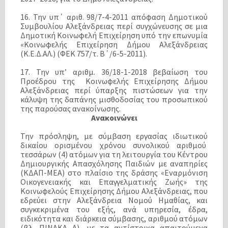
16. Την υπ΄ αριθ. 98/7-4-2011 απόφαση Δημοτικού
Συμβουλίου Αλεξάνδρειας περί συγχώνευσης σε μια
Δημοτική Κοινωφελή Επιχείρηση υπό την επωνυμία
«Κοινωφελής Επιχείρηση Δήμου Αλεξάνδρειας
(Κ.Ε.Δ.ΑΛ.) (ΦΕΚ 757/τ. Β΄/6-5-2011).
17. Την υπ’ αριθμ. 36/18-1-2018 βεβαίωση του
Προέδρου της Κοινωφελής Επιχείρησης Δήμου
Αλεξάνδρειας περί ύπαρξης πιστώσεων για την
κάλυψη της δαπάνης μισθοδοσίας του προσωπικού
της παρούσας ανακοίνωσης.
Ανακοινώνει
Την πρόσληψη, με σύμβαση εργασίας ιδιωτικού
δικαίου ορισμένου χρόνου συνολικού αριθμού
τεσσάρων (4) ατόμων για τη λειτουργία του Κέντρου
Δημιουργικής Απασχόλησης Παιδιών με αναπηρίες
(ΚΔΑΠ-ΜΕΑ) στο πλαίσιο της δράσης «Εναρμόνιση
Οικογενειακής και Επαγγελματικής Ζωής» της
Κοινωφελούς Επιχείρησης Δήμου Αλεξάνδρειας, που
εδρεύει στην Αλεξάνδρεια Νομού Ημαθίας, και
συγκεκριμένα του εξής, ανά υπηρεσία, έδρα,
ειδικότητα και διάρκεια σύμβασης, αριθμού ατόμων
(βλ. ΠΙΝΑΚΑ Α), με τα αντίστοιχα απαιτούμενα