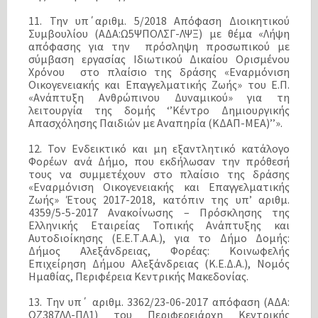
11. Την υπ΄αριθμ. 5/2018 Απόφαση Διοικητικού
Συμβουλίου (ΑΔΑ:Ω5ΨΠΟΛΣΓ-ΛΨΞ) με θέμα «Λήψη
απόφασης για την πρόσληψη προσωπικού με
σύμβαση εργασίας Ιδιωτικού Δικαίου Ορισμένου
Χρόνου στο πλαίσιο της δράσης «Εναρμόνιση
Οικογενειακής και Επαγγελματικής Ζωής» του Ε.Π.
«Ανάπτυξη Ανθρώπινου Δυναμικού» για τη
λειτουργία της δομής ‘’Κέντρο Δημιουργικής
Απασχόλησης Παιδιών με Αναπηρία (ΚΔΑΠ-ΜΕΑ)’’».
12. Τον Ενδεικτικό και μη εξαντλητικό κατάλογο
Φορέων ανά Δήμο, που εκδήλωσαν την πρόθεσή
τους να συμμετέχουν στο πλαίσιο της δράσης
«Εναρμόνιση Οικογενειακής και Επαγγελματικής
Ζωής» Έτους 2017-2018, κατόπιν της υπ’ αριθμ.
4359/5-5-2017 Ανακοίνωσης – Πρόσκλησης της
Ελληνικής Εταιρείας Τοπικής Ανάπτυξης και
Αυτοδιοίκησης (Ε.Ε.Τ.Α.Α.), για το Δήμο Δομής:
Δήμος Αλεξάνδρειας, Φορέας: Κοινωφελής
Επιχείρηση Δήμου Αλεξάνδρειας (Κ.Ε.Δ.Α.), Νομός
Ημαθίας, Περιφέρεια Κεντρικής Μακεδονίας.
13. Την υπ΄ αριθμ. 3362/23-06-2017 απόφαση (ΑΔΑ:
ΩΖ387ΛΛ-ΠΛ1) του Περιφερειάρχη Κεντρικής