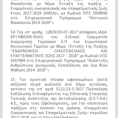
Μακεδονίας με θέμα: Ένταξη της πράξης «
Εναρμόνιση οικογενειακής και επαγγελματικής ζωής
έτους 2017-2018 (ΑΜΕΑ)», με Κωδικό ΟΠΣ 5008896
στο Επιχειρησιακό Πρόγραμμα “Κεντρική
Μακεδονία 2014-2020”».
14. Την υπ’ αριθμ. 12829/03-07-2017 απόφαση (ΑΔΑ:
6ΡΞ4465ΧΙ8-ΘΔΗ) του Ειδικού Γραμματέα
Διαχείρισης Τομεακών Ε.Π. του Ευρωπαϊκού
Κοινωνικού Ταμείου με θέμα: «Ένταξη της Πράξης
“ΕΝΑΡΜΟΝΙΣΗ ΟΙΚΟΓΕΝΕΙΑΚΗΣ ΚΑΙ
ΕΠΑΓΓΕΛΜΑΤΙΚΗΣ ΖΩΗΣ 2017 – 2018” με Κωδικό ΟΠΣ
5007969 στο Επιχειρησιακό Πρόγραμμα “Ανάπτυξη
Ανθρώπινου Δυναμικού, Εκπαίδευση και Δια Βίου
Μάθηση 2014- 2020”».
15. Τον οριστικό πίνακα ωφελουμένων (κατά
αύξουσα σειρά κωδικού) ανά δήμο αιτούσας,
κατόπιν της υπ’ αριθ. 5122/23-5-2017 Πρόσκληση
Εκδήλωσης Ενδιαφέροντος της Ελληνικής Εταιρείας
Τοπικής Ανάπτυξης και Αυτοδιοίκησης (Ε.Ε.Τ.Α.Α.)
Α.Ε., προς τους Ωφελούμενους, για την υλοποίηση
πράξεων στο πλαίσιο της Δράσης «Εναρμόνιση
Οικογενειακής και Επαγγελματικής Ζωής» περιόδου
2017-2018, για το Δήμο Αλεξάνδρειας.