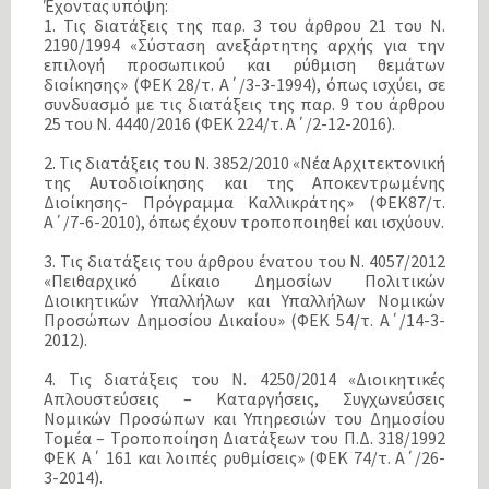
Έχοντας υπόψη:
1. Τις διατάξεις της παρ. 3 του άρθρου 21 του Ν.
2190/1994 «Σύσταση ανεξάρτητης αρχής για την
επιλογή προσωπικού και ρύθμιση θεμάτων
διοίκησης» (ΦΕΚ 28/τ. Α΄/3-3-1994), όπως ισχύει, σε
συνδυασμό με τις διατάξεις της παρ. 9 του άρθρου
25 του Ν. 4440/2016 (ΦΕΚ 224/τ. Α΄/2-12-2016).
2. Τις διατάξεις του Ν. 3852/2010 «Νέα Αρχιτεκτονική
της Αυτοδιοίκησης και της Αποκεντρωμένης
Διοίκησης- Πρόγραμμα Καλλικράτης» (ΦΕΚ87/τ.
Α΄/7-6-2010), όπως έχουν τροποποιηθεί και ισχύουν.
3. Τις διατάξεις του άρθρου ένατου του Ν. 4057/2012
«Πειθαρχικό Δίκαιο Δημοσίων Πολιτικών
Διοικητικών Υπαλλήλων και Υπαλλήλων Νομικών
Προσώπων Δημοσίου Δικαίου» (ΦΕΚ 54/τ. Α΄/14-3-
2012).
4. Τις διατάξεις του Ν. 4250/2014 «Διοικητικές
Απλουστεύσεις – Καταργήσεις, Συγχωνεύσεις
Νομικών Προσώπων και Υπηρεσιών του Δημοσίου
Τομέα – Τροποποίηση Διατάξεων του Π.Δ. 318/1992
ΦΕΚ Α΄ 161 και λοιπές ρυθμίσεις» (ΦΕΚ 74/τ. Α΄/26-
3-2014).