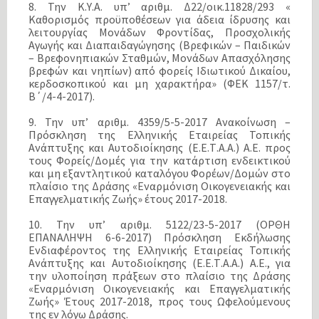
8. Την Κ.Υ.Α. υπ’ αριθμ. Δ22/οικ.11828/293 «
Καθορισμός προϋποθέσεων για άδεια ίδρυσης και
λειτουργίας Μονάδων Φροντίδας, Προσχολικής
Αγωγής και Διαπαιδαγώγησης (Βρεφικών – Παιδικών
– Βρεφονηπιακών Σταθμών, Μονάδων Απασχόλησης
βρεφών και νηπίων) από φορείς Ιδιωτικού Δικαίου,
κερδοσκοπικού και μη χαρακτήρα» (ΦΕΚ 1157/τ.
Β΄/4-4-2017).
9. Την υπ’ αριθμ. 4359/5-5-2017 Ανακοίνωση –
Πρόσκληση της Ελληνικής Εταιρείας Τοπικής
Ανάπτυξης και Αυτοδιοίκησης (Ε.Ε.Τ.Α.Α.) Α.Ε. προς
τους Φορείς/Δομές για την κατάρτιση ενδεικτικού
και μη εξαντλητικού καταλόγου Φορέων/Δομών στο
πλαίσιο της Δράσης «Εναρμόνιση Οικογενειακής και
Επαγγελματικής Ζωής» έτους 2017-2018.
10. Την υπ’ αριθμ. 5122/23-5-2017 (ΟΡΘΗ
ΕΠΑΝΑΛΗΨΗ 6-6-2017) Πρόσκληση Εκδήλωσης
Ενδιαφέροντος της Ελληνικής Εταιρείας Τοπικής
Ανάπτυξης και Αυτοδιοίκησης (Ε.Ε.Τ.Α.Α.) Α.Ε., για
την υλοποίηση πράξεων στο πλαίσιο της Δράσης
«Εναρμόνιση Οικογενειακής και Επαγγελματικής
Ζωής» Έτους 2017-2018, προς τους Ωφελούμενους
της εν λόγω Δράσης.