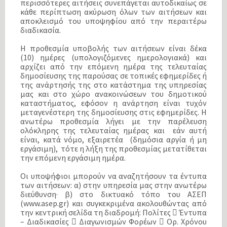
περισσότερες αιτήσεις συνεπάγεται αυτοδικαίως σε
κάθε περίπτωση ακύρωση όλων των αιτήσεων και
αποκλεισμό του υποψηφίου από την περαιτέρω
διαδικασία.
Η προθεσμία υποβολής των αιτήσεων είναι δέκα
(10) ημέρες (υπολογιζόμενες ημερολογιακά) και
αρχίζει από την επόμενη ημέρα της τελευταίας
δημοσίευσης της παρούσας σε τοπικές εφημερίδες ή
της ανάρτησής της στο κατάστημα της υπηρεσίας
μας και στο χώρο ανακοινώσεων του δημοτικού
καταστήματος, εφόσον η ανάρτηση είναι τυχόν
μεταγενέστερη της δημοσίευσης στις εφημερίδες. Η
ανωτέρω προθεσμία λήγει με την παρέλευση
ολόκληρης της τελευταίας ημέρας και εάν αυτή
είναι, κατά νόμο, εξαιρετέα (δημόσια αργία ή μη
εργάσιμη), τότε η λήξη της προθεσμίας μετατίθεται
την επόμενη εργάσιμη ημέρα.
Οι υποψήφιοι μπορούν να αναζητήσουν τα έντυπα
των αιτήσεων: α) στην υπηρεσία μας στην ανωτέρω
διεύθυνση· β) στο δικτυακό τόπο του ΑΣΕΠ
(www.asep.gr) και συγκεκριμένα ακολουθώντας από
την κεντρική σελίδα τη διαδρομή: Πολίτες  Έντυπα
– Διαδικασίες  Διαγωνισμών Φορέων  Ορ. Χρόνου