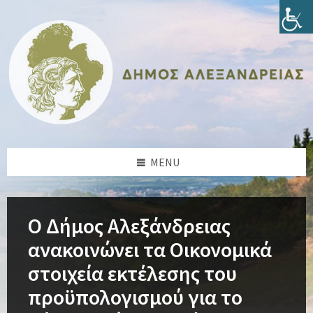
Skip
Skip
Skip
Skip
to
to
to
to
content
left
right
footer
sidebar
sidebar
MENU
Ο Δήμος Αλεξάνδρειας
ανακοινώνει τα Οικονομικά
στοιχεία εκτέλεσης του
προϋπολογισμού για το