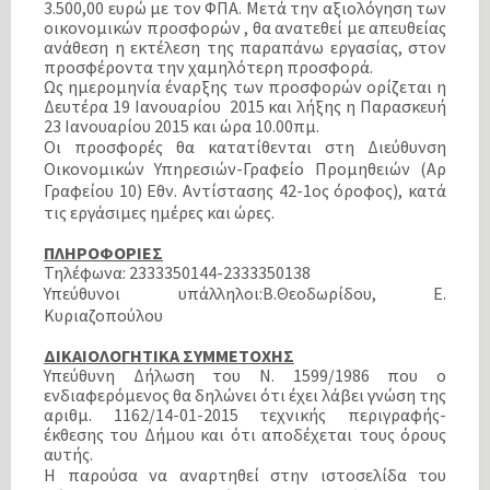
3.500,00 ευρώ με τον ΦΠΑ. Μετά την αξιολόγηση των
οικονομικών προσφορών , θα ανατεθεί με απευθείας
ανάθεση η εκτέλεση της παραπάνω εργασίας, στον
προσφέροντα την χαμηλότερη προσφορά.
Ως ημερομηνία έναρξης των προσφορών ορίζεται η
Δευτέρα 19 Ιανουαρίου 2015 και λήξης η Παρασκευή
23 Ιανουαρίου 2015 και ώρα 10.00πμ.
Οι προσφορές θα κατατίθενται στη Διεύθυνση
Οικονομικών Υπηρεσιών-Γραφείο Προμηθειών (Αρ
Γραφείου 10) Εθν. Αντίστασης 42-1ος όροφος), κατά
τις εργάσιμες ημέρες και ώρες.
ΠΛΗΡΟΦΟΡΙΕΣ
Τηλέφωνα: 2333350144-2333350138
Υπεύθυνοι υπάλληλοι:Β.Θεοδωρίδου, Ε.
Κυριαζοπούλου
ΔΙΚΑΙΟΛΟΓΗΤΙΚΑ ΣΥΜΜΕΤΟΧΗΣ
Υπεύθυνη Δήλωση του Ν. 1599/1986 που ο
ενδιαφερόμενος θα δηλώνει ότι έχει λάβει γνώση της
αριθμ. 1162/14-01-2015 τεχνικής περιγραφής-
έκθεσης του Δήμου και ότι αποδέχεται τους όρους
αυτής.
Η παρούσα να αναρτηθεί στην ιστοσελίδα του