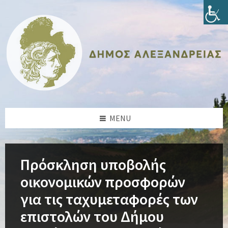
Skip
Skip
Skip
Skip
to
to
to
to
content
left
right
footer
sidebar
sidebar
MENU
Πρόσκληση υποβολής
οικονομικών προσφορών
για τις ταχυμεταφορές των
επιστολών του Δήμου