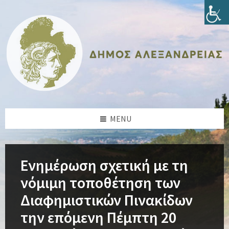
Skip
Skip
Skip
Skip
to
to
to
to
content
left
right
footer
sidebar
sidebar
MENU
Ενημέρωση σχετική με τη
νόμιμη τοποθέτηση των
Διαφημιστικών Πινακίδων
την επόμενη Πέμπτη 20