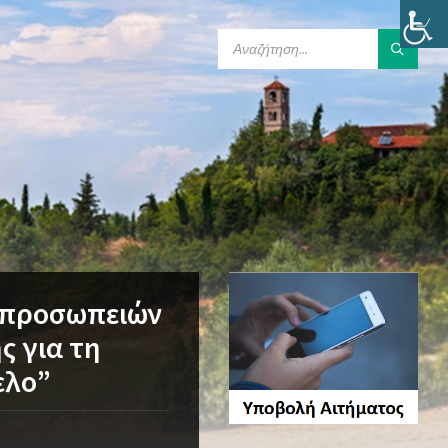
SEARCH:
τπροσωπειών
ς για τη
ελο”