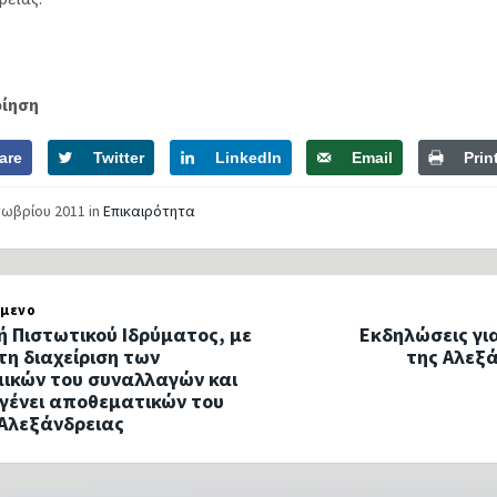
οίηση
are
Twitter
LinkedIn
Email
Prin
τωβρίου 2011
in
Επικαιρότητα
μενο
ή Πιστωτικού Ιδρύματος, με
Εκδηλώσεις γι
τη διαχείριση των
της Αλεξά
μικών του συναλλαγών και
 γένει αποθεματικών του
Αλεξάνδρειας