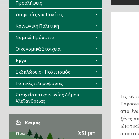
Προσλήψεις
Υπηρεσίες για Πολίτες
Κοινωνική Πολιτική
Νομικά Πρόσωπα
Οικονομικά Στοιχεία
Έργα
Εκδηλώσεις - Πολιτισμός
Τοπικές πληροφορίες
Στοιχεία επικοινωνίας Δήμου
Τις αντ
Αλεξάνδρειας
Παρασκε
από ένα
ξένες α
Καιρός
ιδιωτικ
9:51 pm
αποστολ
Ώρα