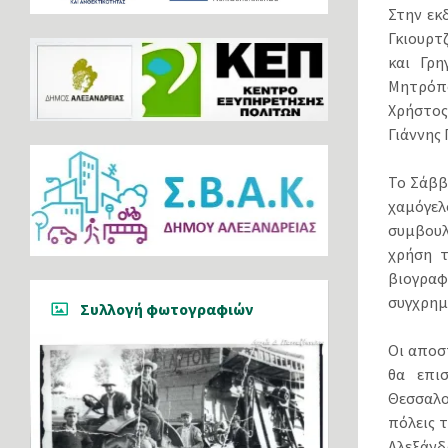
Στην εκ
Γκιουρτ
και Γρη
Μητρόπο
Χρήστος
Γιάννης 
Το Σάββ
χαμόγελ
συμβουλ
χρήση τ
βιογραφ
συγχρη
Συλλογή φωτογραφιών
Οι αποσ
θα επισ
Θεσσαλο
πόλεις 
Αλεξάνδ