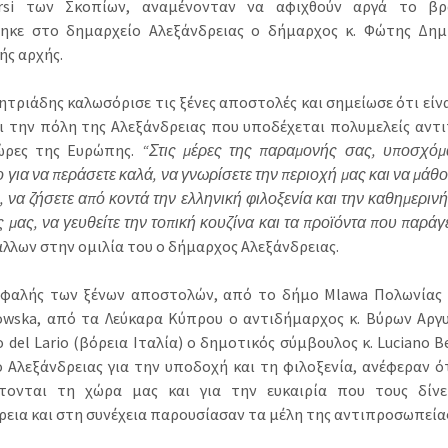
arsi των Σκοπίων, αναμένονταν να αφιχθούν αργά το βρ
ηκε στο δημαρχείο Αλεξάνδρειας ο δήμαρχος κ. Φώτης Δημ
ής αρχής.
ητριάδης καλωσόρισε τις ξένες αποστολές και σημείωσε ότι είνα
ι την πόλη της Αλεξάνδρειας που υποδέχεται πολυμελείς αν
ώρες της Ευρώπης.
“Στις μέρες της παραμονής σας, υποσχόμ
 για να περάσετε καλά, να γνωρίσετε την περιοχή μας και να μάθο
, να ζήσετε από κοντά την ελληνική φιλοξενία και την καθημερι
 μας, να γευθείτε την τοπική κουζίνα και τα προϊόντα που παράγ
άλλων στην ομιλία του ο δήμαρχος Αλεξάνδρειας.
εφαλής των ξένων αποστολών, από το δήμο Mlawa Πολωνίας η
owska, από τα Λεύκαρα Κύπρου ο αντιδήμαρχος κ. Βύρων Αργ
 del Lario (βόρεια Ιταλία) ο δημοτικός σύμβουλος κ. Luciano B
 Αλεξάνδρειας για την υποδοχή και τη φιλοξενία, ανέφεραν ότ
τονται τη χώρα μας και για την ευκαιρία που τους δίνε
ρεια και στη συνέχεια παρουσίασαν τα μέλη της αντιπροσωπεία