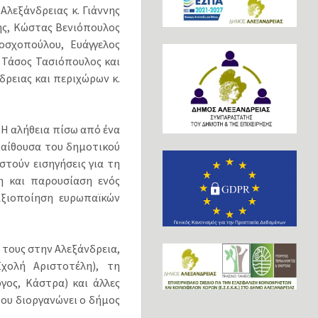
λεξάνδρειας κ. Γιάννης
δης, Κώστας Βενιόπουλος
οσχοπούλου, Ευάγγελος
 Τάσος Τασιόπουλος και
ρειας και περιχώρων κ.
«Η αλήθεια πίσω από ένα
 αίθουσα του δημοτικού
στούν εισηγήσεις για τη
η και παρουσίαση ενός
αξιοποίηση ευρωπαϊκών
τους στην Αλεξάνδρεια,
Σχολή Αριστοτέλη), τη
γος, Κάστρα) και άλλες
που διοργανώνει ο δήμος