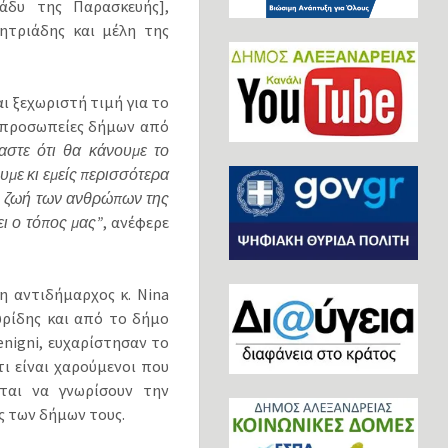
άδυ της Παρασκευής],
ητριάδης και μέλη της
ι ξεχωριστή τιμή για το
τιπροσωπείες δήμων από
αστε ότι θα κάνουμε το
υμε κι εμείς περισσότερα
νή ζωή των ανθρώπων της
ει ο τόπος μας”
, ανέφερε
 αντιδήμαρχος κ. Nina
υρίδης και από το δήμο
enigni, ευχαρίστησαν το
ι είναι χαρούμενοι που
ται να γνωρίσουν την
ς των δήμων τους.