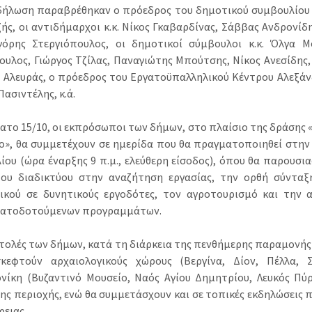
δήλωση παραβρέθηκαν ο πρόεδρος του δημοτικού συμβουλίου Α
ζής, οι αντιδήμαρχοι κ.κ. Νίκος Γκαβαρδίνας, Σάββας Ανδρονί
γόρης Στεργιόπουλος, οι δημοτικοί σύμβουλοι κ.κ. Όλγα Μ
υλος, Γιώργος Τζίλας, Παναγιώτης Μπούτσης, Νίκος Ανεσίδης,
 Αλευράς, ο πρόεδρος του Εργατοϋπαλληλικού Κέντρου Αλεξάνδ
Πασιντέλης, κ.ά.
ατο 15/10, οι εκπρόσωποι των δήμων, στο πλαίσιο της δράσης 
ο», θα συμμετέχουν σε ημερίδα που θα πραγματοποιηθεί στην
ίου (ώρα έναρξης 9 π.μ., ελεύθερη είσοδος), όπου θα παρουσια
ου διαδικτύου στην αναζήτηση εργασίας, την ορθή σύνταξ
ικού σε δυνητικούς εργοδότες, τον αγροτουρισμό και την 
ματοδοτούμενων προγραμμάτων.
τολές των δήμων, κατά τη διάρκεια της πενθήμερης παραμονής 
κεφτούν αρχαιολογικούς χώρους (Βεργίνα, Δίον, Πέλλα, 
νίκη (Βυζαντινό Μουσείο, Ναός Αγίου Δημητρίου, Λευκός Πύρ
της περιοχής, ενώ θα συμμετάσχουν και σε τοπικές εκδηλώσεις 
ρειας.