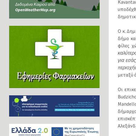
Κavant
Δεδομένα Καιρού από
υποδέχθ
OpenWeatherMap.org
δημοτικ
Ο κ. Δημ
δήμο κα
φίλες χ
καλύτερο
για εσάς
περιοχής
μεταξύ 
Οι επικ
Budzich
Mandello
δήμαρχο
επισκέπ
Αλεξάνδ