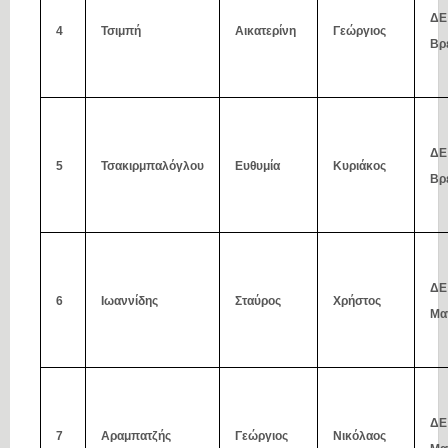
ΔΕ
4
Τσιμπή
Αικατερίνη
Γεώργιος
Βρ
ΔΕ
5
Τσακιρμπαλόγλου
Ευθυμία
Κυριάκος
Βρ
ΔΕ
6
Ιωαννίδης
Σταύρος
Χρήστος
Μα
ΔΕ
7
Αραμπατζής
Γεώργιος
Νικόλαος