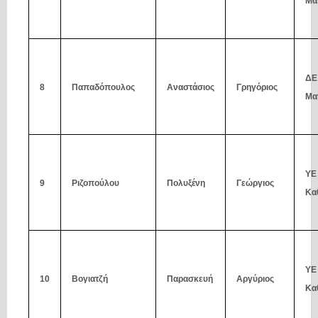
Μα
ΔΕ
8
Παπαδόπουλος
Αναστάσιος
Γρηγόριος
Μα
ΥΕ
9
Ριζοπούλου
Πολυξένη
Γεώργιος
Κα
ΥΕ
10
Βογιατζή
Παρασκευή
Αργύριος
Κα