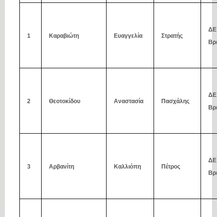
ΔΕ
1
Καραβιώτη
Ευαγγελία
Στρατής
Βρ
ΔΕ
2
Θεοτοκίδου
Αναστασία
Πασχάλης
Βρ
ΔΕ
3
Αρβανίτη
Καλλιόπη
Πέτρος
Βρ