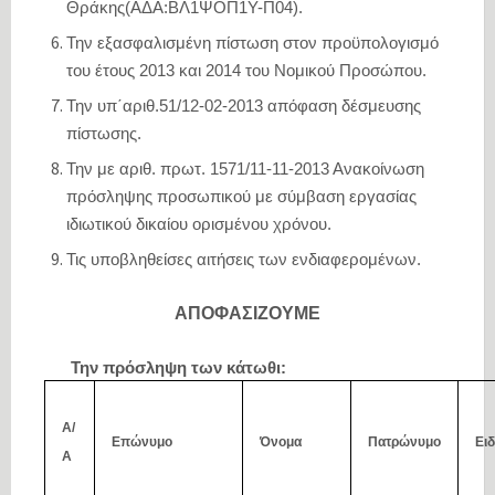
Θράκης(ΑΔΑ:ΒΛ1ΨΟΠ1Υ-Π04).
Την εξασφαλισμένη πίστωση στον προϋπολογισμό
του έτους 2013 και 2014 του Νομικού Προσώπου.
Την υπ΄αριθ.51/12-02-2013 απόφαση δέσμευσης
πίστωσης.
Την με αριθ. πρωτ. 1571/11-11-2013 Ανακοίνωση
πρόσληψης προσωπικού με σύμβαση εργασίας
ιδιωτικού δικαίου ορισμένου χρόνου.
Τις υποβληθείσες αιτήσεις των ενδιαφερομένων.
ΑΠΟΦΑΣΙΖΟΥΜΕ
Την πρόσληψη των κάτωθι:
Α/
Επώνυμο
Όνομα
Πατρώνυμο
Ειδ
Α