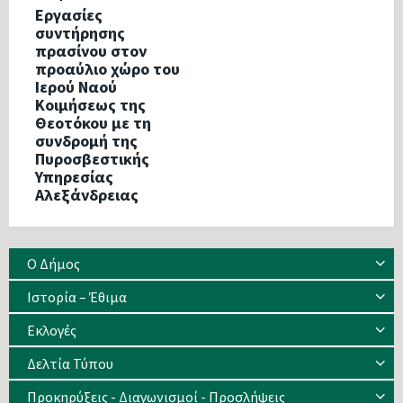
Εργασίες
συντήρησης
πρασίνου στον
προαύλιο χώρο του
Ιερού Ναού
Κοιμήσεως της
Θεοτόκου με τη
συνδρομή της
Πυροσβεστικής
Υπηρεσίας
Αλεξάνδρειας
Ο Δήμος
Ιστορία – Έθιμα
Eκλογές
Δελτία Τύπου
Προκηρύξεις - Διαγωνισμοί - Προσλήψεις