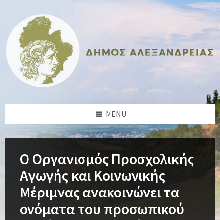
Skip
Skip
Skip
Skip
to
to
to
to
content
left
right
footer
sidebar
sidebar
MENU
Ο Οργανισμός Προσχολικής
Αγωγής και Κοινωνικής
Μέριμνας ανακοινώνει τα
ονόματα του προσωπικού