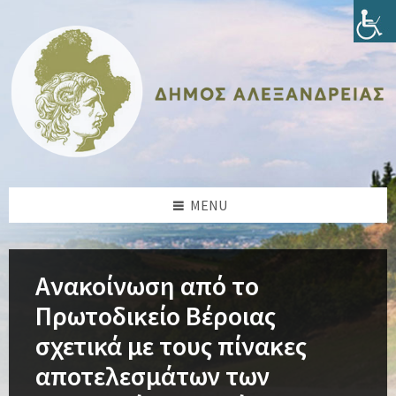
Skip
Skip
Skip
Skip
to
to
to
to
content
left
right
footer
sidebar
sidebar
MENU
Ανακοίνωση από το
Πρωτοδικείο Βέροιας
σχετικά με τους πίνακες
αποτελεσμάτων των