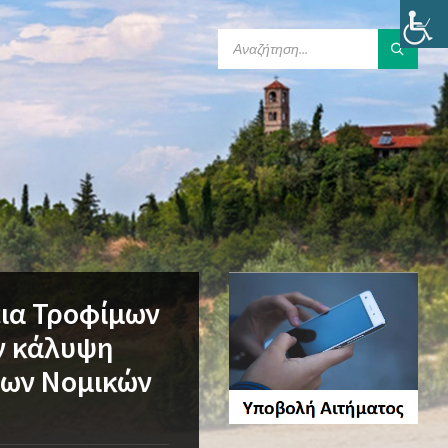
SEARCH:
εια Τροφίμων
ην κάλυψη
των Νομικών