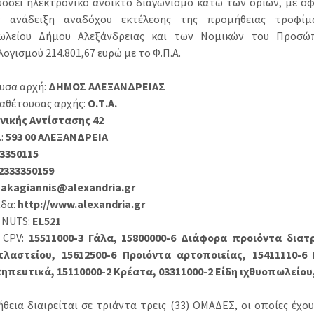
σσει ηλεκτρονικό ανοικτό διαγωνισμό κάτω των ορίων, με σ
ν ανάδειξη αναδόχου εκτέλεσης της προμήθειας τροφίμ
ωλείου Δήμου Αλεξάνδρειας και των Νομικών του Προσώπω
γισμού 214.801,67 ευρώ με το Φ.Π.Α.
υσα αρχή:
ΔΗΜΟΣ ΑΛΕΞΑΝΔΡΕΙΑΣ
ναθέτουσας αρχής:
Ο.Τ.Α.
νικής Αντίστασης 42
.:
593 00 ΑΛΕΞΑΝΔΡΕΙΑ
3350115
2333350159
kakagiannis@alexandria.gr
ίδα:
http://www.alexandria.gr
 NUTS:
EL521
 CPV:
15511000-3 Γάλα, 15800000-6 Διάφορα προιόντα διατρ
λαστείου, 15612500-6 Προιόντα αρτοποιείας, 15411110-6 
πευτικά, 15110000-2 Κρέατα, 03311000-2 Είδη ιχθυοπωλείου,
εια διαιρείται σε τριάντα τρεις (33) ΟΜΑΔΕΣ, οι οποίες έχουν