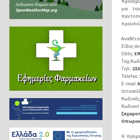
προκηρύ
Δεδομένα Καιρού από
για τη
OpenWeatherMap.org
παντοπ
προϋπολο
Αναθέτο
Είδος α
Οδός:
Εθ
Ταχ.Κωδ
Τηλ.:
233
Telefax:
E-mail:
Ιστοσελ
Κωδικός
Κωδικοί
ζαχαροπ
Οπωροκη
Η προμήθ