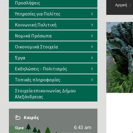
Προσλήψεις
Αρχική
/
Υπηρεσίες για Πολίτες
Κοινωνική Πολιτική
Νομικά Πρόσωπα
Οικονομικά Στοιχεία
Έργα
Εκδηλώσεις - Πολιτισμός
Τοπικές πληροφορίες
Στοιχεία επικοινωνίας Δήμου
Αλεξάνδρειας
Καιρός
6:43 am
Ώρα