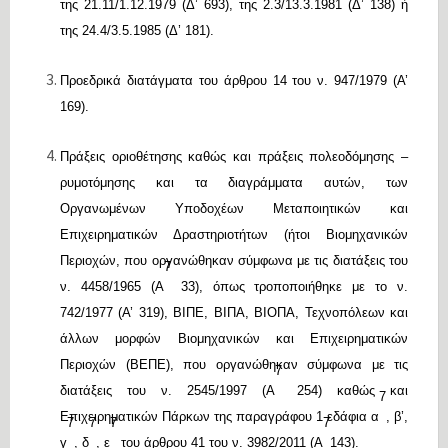
της 21.11/1.12.1979 (Δ’ 693), της 2.3/13.3.1981 (Δ’ 138) ή
της 24.4/3.5.1985 (Δ’ 181).
Προεδρικά διατάγματα του άρθρου 14 του ν. 947/1979 (Α’
169).
Πράξεις οριοθέτησης καθώς και πράξεις πολεοδόμησης –
ρυμοτόμησης και τα διαγράμματα αυτών, των
Οργανωμένων Υποδοχέων Μεταποιητικών και
Επιχειρηματικών Δραστηριοτήτων (ήτοι Βιομηχανικών
Περιοχών, που οργανώθηκαν σύμφωνα με τις διατάξεις του
7
ν. 4458/1965 (Α
33), όπως τροποποιήθηκε με το ν.
742/1977 (Α’ 319), ΒΙΠΕ, ΒΙΠΑ, ΒΙΟΠΑ, Τεχνοπόλεων και
άλλων μορφών Βιομηχανικών και Επιχειρηματικών
Περιοχών (ΒΕΠΕ), που οργανώθηκαν σύμφωνα με τις
7
διατάξεις του ν. 2545/1997 (Α
254) καθώς και
7
Επιχειρηματικών Πάρκων της παραγράφου 1 εδάφια α
, β’,
7
7
7
7
γ
, δ
, ε
του άρθρου 41 του ν. 3982/2011 (Α
143).