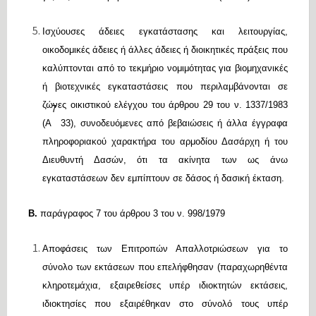
Ισχύουσες άδειες εγκατάστασης και λειτουργίας,
οικοδομικές άδειες ή άλλες άδειες ή διοικητικές πράξεις που
καλύπτονται από το τεκμήριο νομιμότητας για βιομηχανικές
ή βιοτεχνικές εγκαταστάσεις που περιλαμβάνονται σε
ζώνες οικιστικού ελέγχου του άρθρου 29 του ν. 1337/1983
7
(Α
33), συνοδευόμενες από βεβαιώσεις ή άλλα έγγραφα
πληροφοριακού χαρακτήρα του αρμοδίου Δασάρχη ή του
Διευθυντή Δασών, ότι τα ακίνητα των ως άνω
εγκαταστάσεων δεν εμπίπτουν σε δάσος ή δασική έκταση.
Β.
παράγραφος 7 του άρθρου 3 του ν. 998/1979
Αποφάσεις των Επιτροπών Απαλλοτριώσεων για το
σύνολο των εκτάσεων που επελήφθησαν (παραχωρηθέντα
κληροτεμάχια, εξαιρεθείσες υπέρ ιδιοκτητών εκτάσεις,
ιδιοκτησίες που εξαιρέθηκαν στο σύνολό τους υπέρ