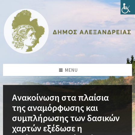
Skip
Skip
Skip
Skip
to
to
to
to
content
left
right
footer
sidebar
sidebar
MENU
Ανακοίνωση στα πλαίσια
της αναμόρφωσης και
συμπλήρωσης των δασικών
χαρτών εξέδωσε η