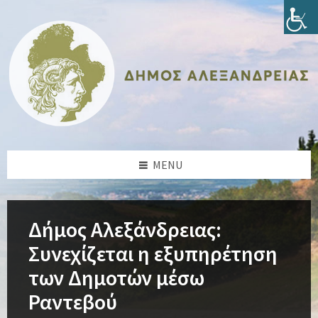
Skip
Skip
Skip
Skip
to
to
to
to
content
left
right
footer
sidebar
sidebar
MENU
Δήμος Αλεξάνδρειας:
Συνεχίζεται η εξυπηρέτηση
των Δημοτών μέσω
Ραντεβού