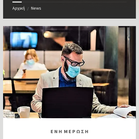
Αρχική
News
/
Ε Ν Η Μ Ε Ρ Ω Σ Η