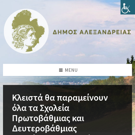
Skip
Skip
Skip
Skip
to
to
to
to
content
left
right
footer
sidebar
sidebar
MENU
Κλειστά θα παραμείνουν
όλα τα Σχολεία
Πρωτοβάθμιας και
Δευτεροβάθμιας