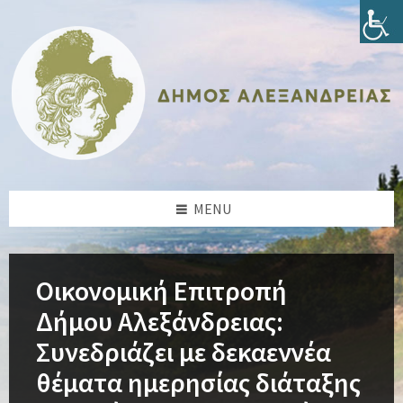
Skip
Skip
Skip
Skip
to
to
to
to
content
left
right
footer
sidebar
sidebar
MENU
Οικονομική Επιτροπή
Δήμου Αλεξάνδρειας:
Συνεδριάζει με δεκαεννέα
θέματα ημερησίας διάταξης