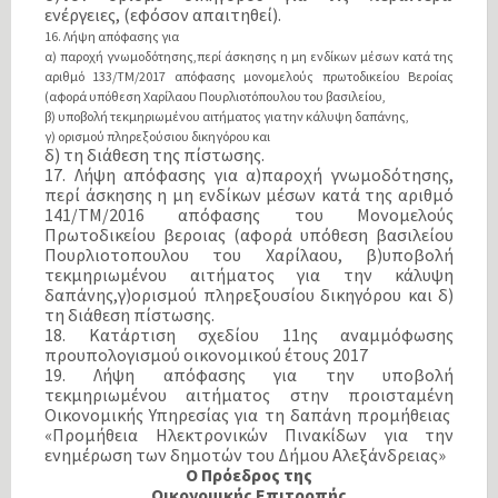
ενέργειες, (εφόσον απαιτηθεί).
16. Λήψη απόφασης για
α) παροχή γνωμοδότησης,περί άσκησης η μη ενδίκων μέσων κατά της
αριθμό 133/ΤΜ/2017 απόφασης μονομελούς πρωτοδικείου Βεροίας
(αφορά υπόθεση Χαρίλαου Πουρλιοτόπουλου του βασιλείου,
β) υποβολή τεκμηριωμένου αιτήματος για την κάλυψη δαπάνης,
γ) ορισμού πληρεξούσιου δικηγόρου και
δ) τη διάθεση της πίστωσης.
17. Λήψη απόφασης για α)παροχή γνωμοδότησης,
περί άσκησης η μη ενδίκων μέσων κατά της αριθμό
141/ΤΜ/2016 απόφασης του Μονομελούς
Πρωτοδικείου βεροιας (αφορά υπόθεση βασιλείου
Πουρλιοτοπουλου του Χαρίλαου, β)υποβολή
τεκμηριωμένου αιτήματος για την κάλυψη
δαπάνης,γ)ορισμού πληρεξουσίου δικηγόρου και δ)
τη διάθεση πίστωσης.
18. Kατάρτιση σχεδίου 11ης αναμμόφωσης
προυπολογισμού οικονομικού έτους 2017
19. Λήψη απόφασης για την υποβολή
τεκμηριωμένου αιτήματος στην προισταμένη
Οικονομικής Υπηρεσίας για τη δαπάνη προμήθειας
«Προμήθεια Ηλεκτρονικών Πινακίδων για την
ενημέρωση των δημοτών του Δήμου Αλεξάνδρειας»
Ο Πρόεδρος της
Οικονομικής Επιτροπής