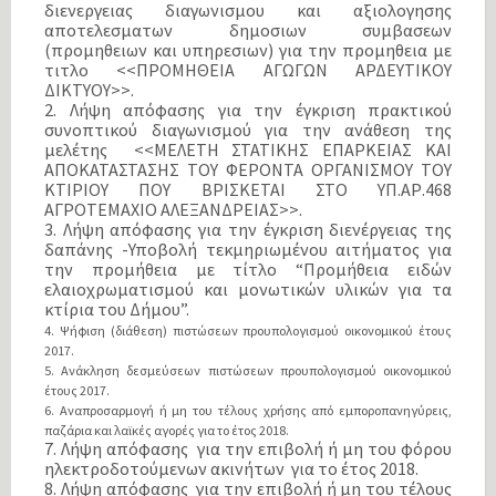
διενεργειας διαγωνισμου και αξιολογησης
αποτελεσματων δημοσιων συμβασεων
(προμηθειων και υπηρεσιων) για την προμηθεια με
τιτλο <<ΠΡΟΜΗΘΕΙΑ ΑΓΩΓΩΝ ΑΡΔΕΥΤΙΚΟΥ
ΔΙΚΤΥΟΥ>>.
2. Λήψη απόφασης για την έγκριση πρακτικού
συνοπτικού διαγωνισμού για την ανάθεση της
μελέτης <<ΜΕΛΕΤΗ ΣΤΑΤΙΚΗΣ ΕΠΑΡΚΕΙΑΣ ΚΑΙ
ΑΠΟΚΑΤΑΣΤΑΣΗΣ ΤΟΥ ΦΕΡΟΝΤΑ ΟΡΓΑΝΙΣΜΟΥ ΤΟΥ
ΚΤΙΡΙΟΥ ΠΟΥ ΒΡΙΣΚΕΤΑΙ ΣΤΟ ΥΠ.ΑΡ.468
ΑΓΡΟΤΕΜΑΧΙΟ ΑΛΕΞΑΝΔΡΕΙΑΣ>>.
3. Λήψη απόφασης για την έγκριση διενέργειας της
δαπάνης -Υποβολή τεκμηριωμένου αιτήματος για
την προμήθεια με τίτλο “Προμήθεια ειδών
ελαιοχρωματισμού και μονωτικών υλικών για τα
κτίρια του Δήμου”.
4. Ψήφιση (διάθεση) πιστώσεων προυπολογισμού οικονομικού έτους
2017.
5. Ανάκληση δεσμεύσεων πιστώσεων προυπολογισμού οικονομικού
έτους 2017.
6. Αναπροσαρμογή ή μη του τέλους χρήσης από εμποροπανηγύρεις,
παζάρια και λαϊκές αγορές για το έτος 2018.
7. Λήψη απόφασης για την επιβολή ή μη του φόρου
ηλεκτροδοτούμενων ακινήτων για το έτος 2018.
8. Λήψη απόφασης για την επιβολή ή μη του τέλους