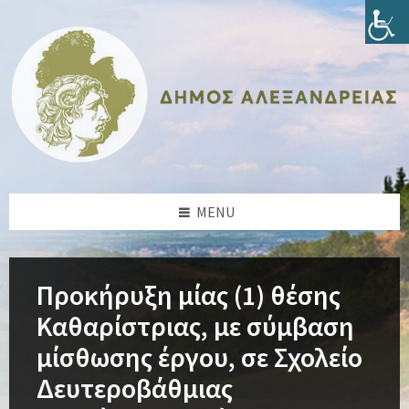
Skip
Skip
Skip
Skip
to
to
to
to
content
left
right
footer
sidebar
sidebar
MENU
Προκήρυξη μίας (1) θέσης
Καθαρίστριας, με σύμβαση
μίσθωσης έργου, σε Σχολείο
Δευτεροβάθμιας