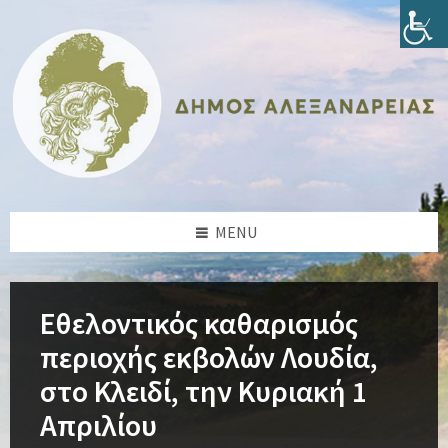
Skip
Skip
Skip
Skip
to
to
to
to
content
left
right
footer
sidebar
sidebar
MENU
Εθελοντικός καθαρισμός
περιοχής εκβολών Λουδία,
στο Κλειδί, την Κυριακή 1
Απριλίου