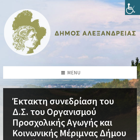
Skip
Skip
Skip
Skip
to
to
to
to
content
left
right
footer
sidebar
sidebar
MENU
Έκτακτη συνεδρίαση του
Δ.Σ. του Οργανισμού
Προσχολικής Αγωγής και
Κοινωνικής Μέριμνας Δήμου