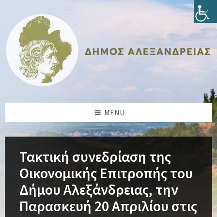
Skip
Skip
Skip
Skip
to
to
to
to
content
left
right
footer
sidebar
sidebar
MENU
Τακτική συνεδρίαση της
Οικονομικής Επιτροπής του
Δήμου Αλεξάνδρειας, την
Παρασκευή 20 Απριλίου στις