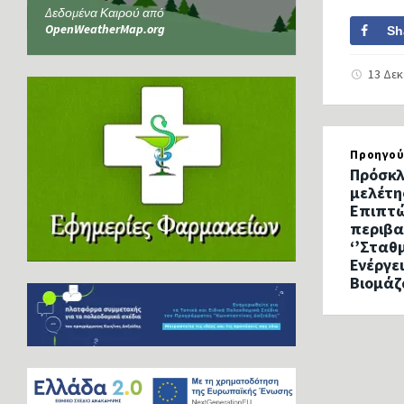
Δεδομένα Καιρού από
OpenWeatherMap.org
Sh
13 Δε
Προηγού
Πρόσκλ
μελέτη
Επιπτώ
περιβα
‘’Σταθ
Ενέργε
Βιομάζ