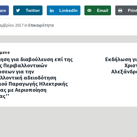
are
Twitter
LinkedIn
Email
Prin
κεμβρίου 2017
in
Επικαιρότητα
μενο
ηση για διαβούλευση επί της
Εκδήλωση γι
ς Περιβαλλοντικών
Χρισ
σεων για την
Αλεξάνδρε
λλοντική αδειοδότηση
μού Παραγωγής Ηλεκτρικής
ιας με Αεριοποίηση
ας’’