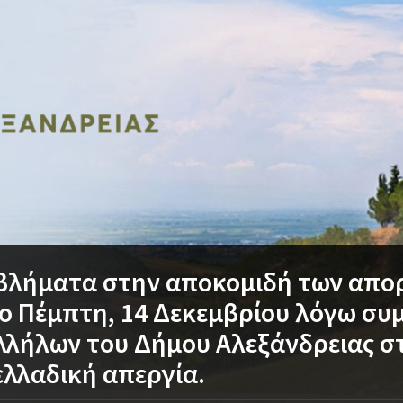
βλήματα στην αποκομιδή των απο
ο Πέμπτη, 14 Δεκεμβρίου λόγω συ
λήλων του Δήμου Αλεξάνδρειας σ
λλαδική απεργία.