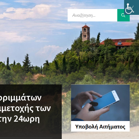
SEARCH:
ρριμμάτων
μμετοχής των
την 24ωρη