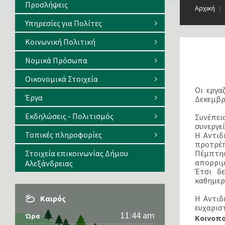
Προσλήψεις
Αρχική
/
Υπηρεσίες για Πολίτες
Κοινωνική Πολιτική
Νομικά Πρόσωπα
Οικονομικά Στοιχεία
Οι εργα
Έργα
Δεκεμβρ
Εκδηλώσεις - Πολιτισμός
Συνέπει
συνεργε
Τοπικές πληροφορίες
Η Αντιδ
προτρέπ
Στοιχεία επικοινωνίας Δήμου
Πέμπτης
απορριμ
Αλεξάνδρειας
Έτσι δ
καθημερ
Καιρός
Η Αντιδ
ευχαριστ
11:44 am
Ώρα
Κοινοπ