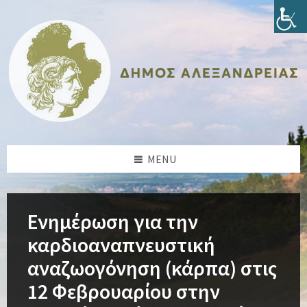
Skip
Skip
Skip
Skip
to
to
to
to
content
left
right
footer
sidebar
sidebar
MENU
Ενημέρωση για την
καρδιοαναπνευστική
αναζωογόνηση (κάρπα) στις
12 Φεβρουαρίου στην